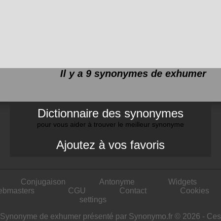
Il y a 9 synonymes de
exhumer
Dictionnaire des synonymes
pour vous aider à trouver le meilleur synonyme
Ajoutez à vos favoris
Conjugaison
Antonyme
Widgets
ebmasters
CGU
Contact
Cookies
settings
Synonyme de exhumer présenté par Synonymo.fr © 2026 - Ces