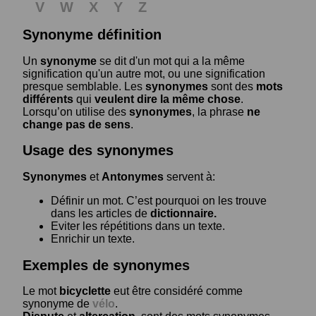
V
W
X
Y
Z
Synonyme définition
Un
synonyme
se dit d'un mot qui a la même
signification qu'un autre mot, ou une signification
presque semblable. Les
synonymes
sont des
mots
différents
qui
veulent dire la même chose
.
Lorsqu’on utilise des
synonymes
, la phrase
ne
change pas de sens
.
Usage des synonymes
Synonymes
et
Antonymes
servent à:
Définir un mot. C’est pourquoi on les trouve
dans les articles de
dictionnaire.
Eviter les répétitions dans un texte.
Enrichir un texte.
Exemples de synonymes
Le mot
bicyclette
eut être considéré comme
synonyme de
vélo
.