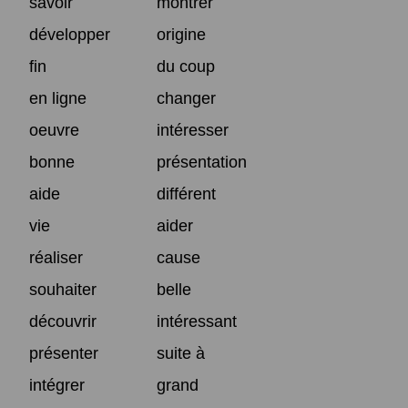
savoir
montrer
développer
origine
fin
du coup
en ligne
changer
oeuvre
intéresser
bonne
présentation
aide
différent
vie
aider
réaliser
cause
souhaiter
belle
découvrir
intéressant
présenter
suite à
intégrer
grand