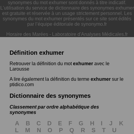
synonymes du mot exhumer sont donnés à titre indicatif.
L'utilisation du service de dictionnaire des synonymes exhumer
est gratuite et réservée à un usage strictement personnel. Les
synonymes du mot exhumer présentés sur ce site sont édités
par l’équipe éditoriale de synonymo.fr
Horaire des Marées
-
Laboratoire d'Analyses Médicales.fr
Définition exhumer
Retrouver la définition du mot
exhumer
avec le
Larousse
A lire également la définition du terme
exhumer
sur le
ptidico.com
Dictionnaire des synonymes
Classement par ordre alphabétique des
synonymes
A
B
C
D
E
F
G
H
I
J
K
L
M
N
O
P
Q
R
S
T
U