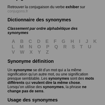
Retrouver la conjugaison du verbe
exhiber
sur
conjugons.fr
Dictionnaire des synonymes
Classement par ordre alphabétique des
synonymes
A
B
C
D
E
F
G
H
I
J
K
L
M
N
O
P
Q
R
S
T
U
V
W
X
Y
Z
Synonyme définition
Un
synonyme
se dit d'un mot qui a la même
signification qu'un autre mot, ou une signification
presque semblable. Les
synonymes
sont des
mots
différents
qui
veulent dire la même chose
.
Lorsqu’on utilise des
synonymes
, la phrase
ne
change pas de sens
.
Usage des synonymes