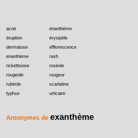
acné
énanthème
éruption
érysipèle
dermatose
efflorescence
enanthème
rash
rickettsiose
roséole
rougeole
rougeur
rubéole
scarlatine
typhus
urticaire
exanthème
Antonymes de