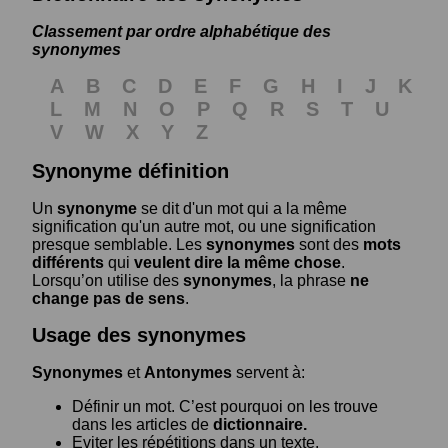
Classement par ordre alphabétique des
synonymes
A
B
C
D
E
F
G
H
I
J
K
L
M
N
O
P
Q
R
S
T
U
V
W
X
Y
Z
Synonyme définition
Un
synonyme
se dit d'un mot qui a la même
signification qu'un autre mot, ou une signification
presque semblable. Les
synonymes
sont des
mots
différents
qui
veulent dire la même chose
.
Lorsqu’on utilise des
synonymes
, la phrase
ne
change pas de sens
.
Usage des synonymes
Synonymes
et
Antonymes
servent à:
Définir un mot. C’est pourquoi on les trouve
dans les articles de
dictionnaire.
Eviter les répétitions dans un texte.