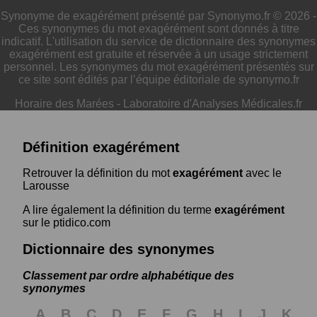
Synonyme de exagérément présenté par Synonymo.fr © 2026 -
Ces synonymes du mot exagérément sont donnés à titre
indicatif. L'utilisation du service de dictionnaire des synonymes
exagérément est gratuite et réservée à un usage strictement
personnel. Les synonymes du mot exagérément présentés sur
ce site sont édités par l’équipe éditoriale de synonymo.fr
Horaire des Marées
-
Laboratoire d'Analyses Médicales.fr
Définition exagérément
Retrouver la définition du mot
exagérément
avec le
Larousse
A lire également la définition du terme
exagérément
sur le ptidico.com
Dictionnaire des synonymes
Classement par ordre alphabétique des
synonymes
A
B
C
D
E
F
G
H
I
J
K