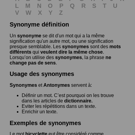
L
M
N
O
P
Q
R
S
T
U
V
W
X
Y
Z
Synonyme définition
Un
synonyme
se dit d'un mot qui a la même
signification qu'un autre mot, ou une signification
presque semblable. Les
synonymes
sont des
mots
différents
qui
veulent dire la même chose
.
Lorsqu’on utilise des
synonymes
, la phrase
ne
change pas de sens
.
Usage des synonymes
Synonymes
et
Antonymes
servent à:
Définir un mot. C’est pourquoi on les trouve
dans les articles de
dictionnaire.
Eviter les répétitions dans un texte.
Enrichir un texte.
Exemples de synonymes
Le mot
bicyclette
eut être considéré comme