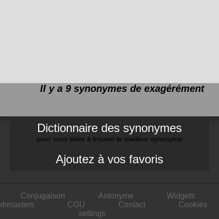
Il y a 9 synonymes de
exagérément
Dictionnaire des synonymes
pour vous aider à trouver le meilleur synonyme
Ajoutez à vos favoris
Conjugaison
Antonyme
Widgets
ebmasters
CGU
Contact
Cookies
settings