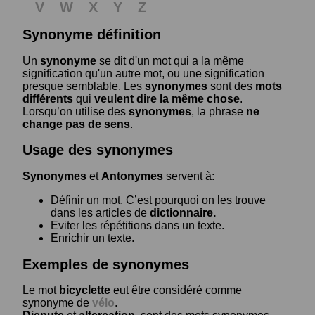
V
W
X
Y
Z
Synonyme définition
Un
synonyme
se dit d'un mot qui a la même
signification qu'un autre mot, ou une signification
presque semblable. Les
synonymes
sont des
mots
différents
qui
veulent dire la même chose
.
Lorsqu’on utilise des
synonymes
, la phrase
ne
change pas de sens
.
Usage des synonymes
Synonymes
et
Antonymes
servent à:
Définir un mot. C’est pourquoi on les trouve
dans les articles de
dictionnaire.
Eviter les répétitions dans un texte.
Enrichir un texte.
Exemples de synonymes
Le mot
bicyclette
eut être considéré comme
synonyme de
vélo
.