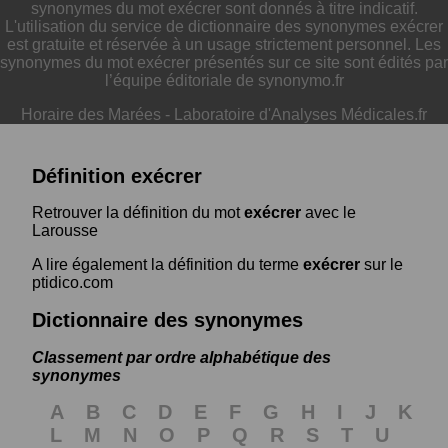
synonymes du mot exécrer sont donnés à titre indicatif.
L'utilisation du service de dictionnaire des synonymes exécrer
est gratuite et réservée à un usage strictement personnel. Les
synonymes du mot exécrer présentés sur ce site sont édités par
l’équipe éditoriale de synonymo.fr
Horaire des Marées
-
Laboratoire d'Analyses Médicales.fr
Définition exécrer
Retrouver la définition du mot
exécrer
avec le
Larousse
A lire également la définition du terme
exécrer
sur le
ptidico.com
Dictionnaire des synonymes
Classement par ordre alphabétique des
synonymes
A
B
C
D
E
F
G
H
I
J
K
L
M
N
O
P
Q
R
S
T
U