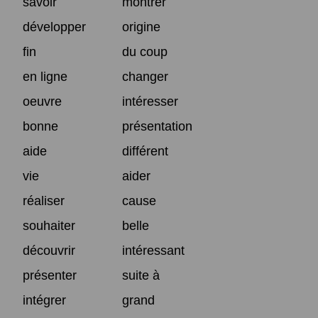
savoir
montrer
développer
origine
fin
du coup
en ligne
changer
oeuvre
intéresser
bonne
présentation
aide
différent
vie
aider
réaliser
cause
souhaiter
belle
découvrir
intéressant
présenter
suite à
intégrer
grand