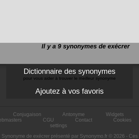
Il y a 9 synonymes de
exécrer
Dictionnaire des synonymes
pour vous aider à trouver le meilleur synonyme
Ajoutez à vos favoris
Conjugaison
Antonyme
Widgets
ebmasters
CGU
Contact
Cookies
settings
Synonyme de exécrer présenté par Synonymo.fr © 2026 - Ces