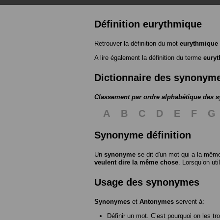
Définition eurythmique
Retrouver la définition du mot
eurythmique
A lire également la définition du terme
eury
Dictionnaire des synonym
Classement par ordre alphabétique des
A
B
C
D
E
F
G
Synonyme définition
Un
synonyme
se dit d'un mot qui a la même
veulent dire la même chose
. Lorsqu’on ut
Usage des synonymes
Synonymes
et
Antonymes
servent à:
Définir un mot. C’est pourquoi on les tr