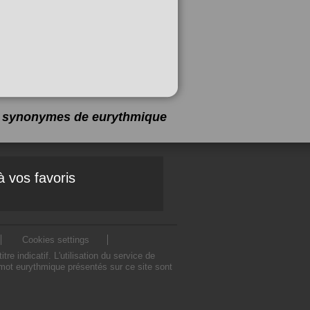
 5 synonymes de
eurythmique
à vos favoris
Cookies settings
indicatif. L'utilisation du service de
mot eurythmique présentés sur ce site sont