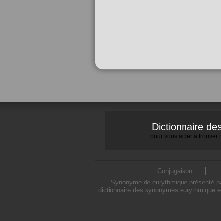
Dictionnaire d
pour vous aider à trouver
Conjugaison
Synonyme de eurythmique présenté par 
dictionnaire des synonymes eurythmique es