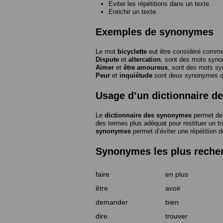
Eviter les répétitions dans un texte.
Enrichir un texte.
Exemples de synonymes
Le mot
bicyclette
eut être considéré com
Dispute
et
altercation
, sont des mots syn
Aimer
et
être amoureux
, sont des mots s
Peur
et
inquiétude
sont deux synonymes que
Usage d’un dictionnaire 
Le
dictionnaire des synonymes
permet de 
des termes plus adéquat pour restituer un trai
synonymes
permet d’éviter une répétition d
Synonymes les plus reche
faire
en plus
être
avoir
demander
bien
dire
trouver