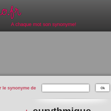
A chaque mot son synonyme!
r le synonyme de
Ok