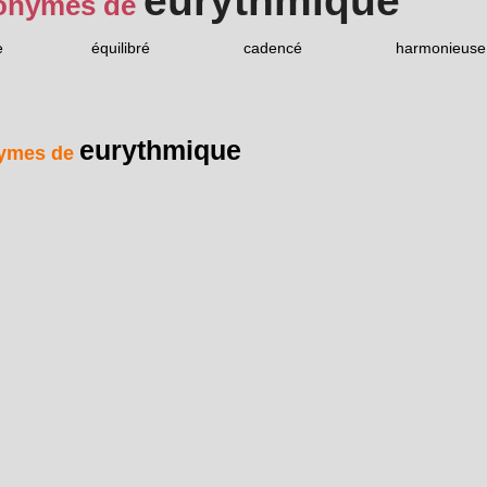
eurythmique
onymes de
e
équilibré
cadencé
harmonieuse
eurythmique
ymes de