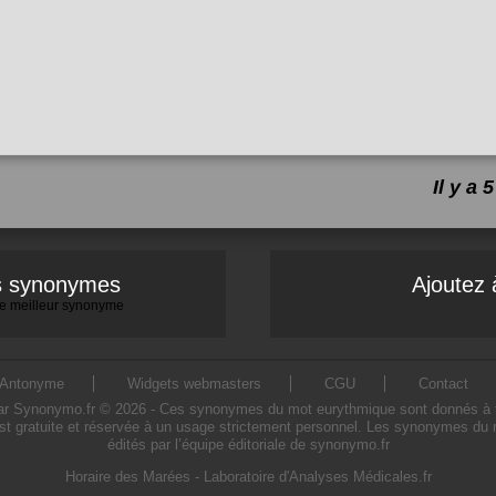
Il y a
es synonymes
Ajoutez 
 le meilleur synonyme
Antonyme
Widgets webmasters
CGU
Contact
Synonymo.fr © 2026 - Ces synonymes du mot eurythmique sont donnés à titre 
t gratuite et réservée à un usage strictement personnel. Les synonymes du 
édités par l’équipe éditoriale de synonymo.fr
Horaire des Marées
-
Laboratoire d'Analyses Médicales.fr