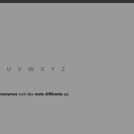
T
U
V
W
X
Y
Z
ynonymes
sont des
mots différents
qui