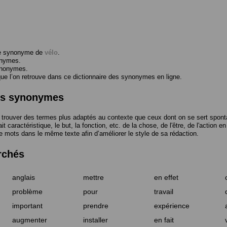
me synonyme de
vélo
.
onymes.
ynonymes.
 l’on retrouve dans ce dictionnaire des synonymes en ligne.
des synonymes
trouver des termes plus adaptés au contexte que ceux dont on se sert spont
t caractéristique, le but, la fonction, etc. de la chose, de l'être, de l'action e
e mots dans le même texte afin d’améliorer le style de sa rédaction.
rchés
anglais
mettre
en effet
problème
pour
travail
important
prendre
expérience
augmenter
installer
en fait