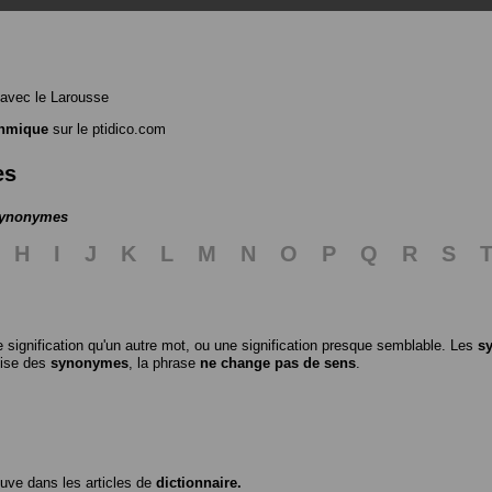
avec le Larousse
thmique
sur le ptidico.com
es
 synonymes
H
I
J
K
L
M
N
O
P
Q
R
S
 signification qu'un autre mot, ou une signification presque semblable. Les
s
ilise des
synonymes
, la phrase
ne change pas de sens
.
ouve dans les articles de
dictionnaire.