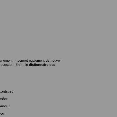
anément. Il permet également de trouver
n question. Enfin, le
dictionnaire des
contraire
créer
amour
voir