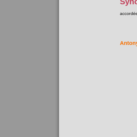
Syn
accordé
Anton