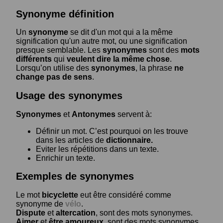
Synonyme définition
Un
synonyme
se dit d'un mot qui a la même
signification qu'un autre mot, ou une signification
presque semblable. Les
synonymes
sont des
mots
différents
qui
veulent dire la même chose
.
Lorsqu’on utilise des
synonymes
, la phrase
ne
change pas de sens
.
Usage des synonymes
Synonymes
et
Antonymes
servent à:
Définir un mot. C’est pourquoi on les trouve
dans les articles de
dictionnaire.
Eviter les répétitions dans un texte.
Enrichir un texte.
Exemples de synonymes
Le mot
bicyclette
eut être considéré comme
synonyme de
vélo
.
Dispute
et
altercation
, sont des mots synonymes.
Aimer
et
être amoureux
, sont des mots synonymes.