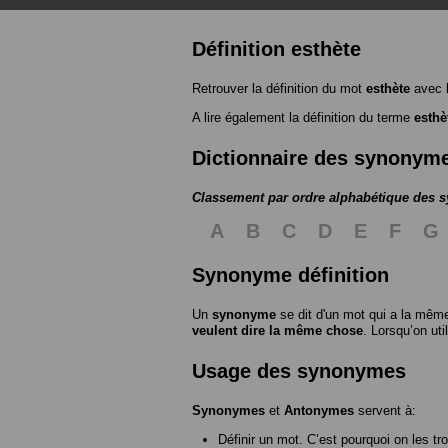
Définition esthète
Retrouver la définition du mot
esthète
avec 
A lire également la définition du terme
esthè
Dictionnaire des synonym
Classement par ordre alphabétique des
A
B
C
D
E
F
G
Synonyme définition
Un
synonyme
se dit d'un mot qui a la même
veulent dire la même chose
. Lorsqu’on ut
Usage des synonymes
Synonymes
et
Antonymes
servent à:
Définir un mot. C’est pourquoi on les tr