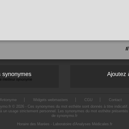
I
es synonymes
Ajoutez 
 le meilleur synonyme
Antonyme
Widgets webmasters
CGU
Contact
.fr © 2026 - Ces synonymes du mot esthète sont donnés à titre indicatif. L'
à un usage strictement personnel. Les synonymes du mot esthète présentés sur
de synonymo.fr
Horaire des Marées
-
Laboratoire d'Analyses Médicales.fr