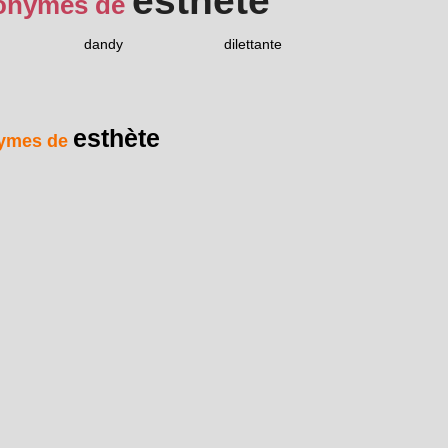
esthète
onymes de
dandy
dilettante
esthète
ymes de