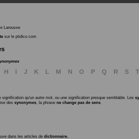
le Larousse
te
sur le ptidico.com
es
 synonymes
H
I
J
K
L
M
N
O
P
Q
R
S
 signification qu'un autre mot, ou une signification presque semblable. Les
s
ilise des
synonymes
, la phrase
ne change pas de sens
.
ouve dans les articles de
dictionnaire.