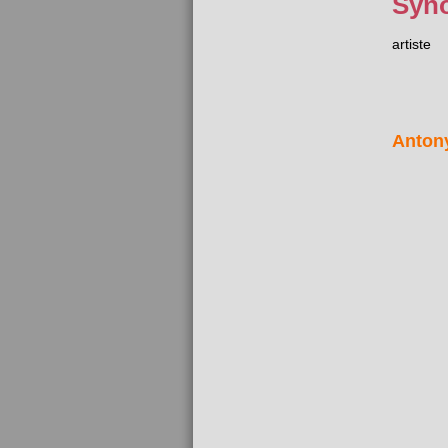
Syn
artiste
Anton