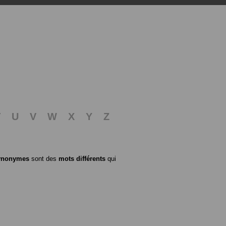
T
U
V
W
X
Y
Z
ynonymes
sont des
mots différents
qui