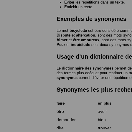
Eviter les répétitions dans un texte.
Enrichir un texte.
Exemples de synonymes
Le mot
bicyclette
eut être considéré com
Dispute
et
altercation
, sont des mots syn
Aimer
et
être amoureux
, sont des mots s
Peur
et
inquiétude
sont deux synonymes que
Usage d’un dictionnaire 
Le
dictionnaire des synonymes
permet de 
des termes plus adéquat pour restituer un trai
synonymes
permet d’éviter une répétition d
Synonymes les plus reche
faire
en plus
être
avoir
demander
bien
dire
trouver