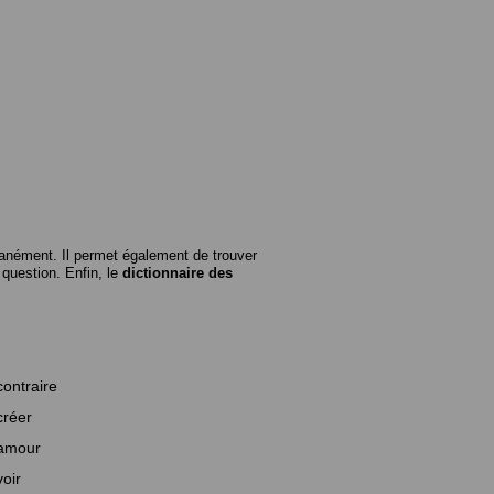
anément. Il permet également de trouver
n question. Enfin, le
dictionnaire des
contraire
créer
amour
voir