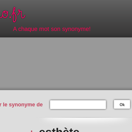
A chaque mot son synonyme!
r le synonyme de
Ok