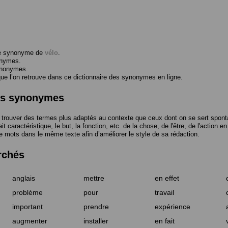
me synonyme de
vélo
.
onymes.
ynonymes.
 l’on retrouve dans ce dictionnaire des synonymes en ligne.
des synonymes
trouver des termes plus adaptés au contexte que ceux dont on se sert spont
t caractéristique, le but, la fonction, etc. de la chose, de l'être, de l'action e
e mots dans le même texte afin d’améliorer le style de sa rédaction.
rchés
anglais
mettre
en effet
problème
pour
travail
important
prendre
expérience
augmenter
installer
en fait