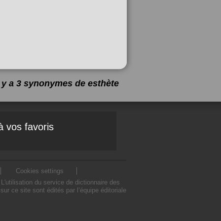
l y a 3 synonymes de
esthète
à vos favoris
Cookies settings
utilisation du service de dictionnaire des
 ce site sont édités par l’équipe éditoriale