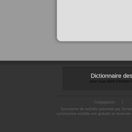
Dictionnaire d
pour vous aider à trouver
Conjugaison
Synonyme de esthète présenté par Synonymo
synonymes esthète est gratuite et réservée 