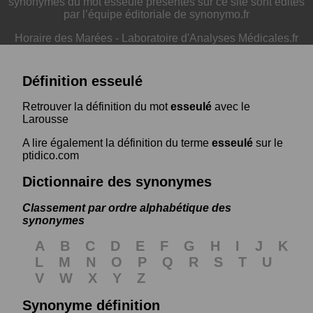
synonymes du mot esseulé présentés sur ce site sont édités
par l’équipe éditoriale de synonymo.fr
Horaire des Marées
-
Laboratoire d'Analyses Médicales.fr
Définition esseulé
Retrouver la définition du mot
esseulé
avec le
Larousse
A lire également la définition du terme
esseulé
sur le
ptidico.com
Dictionnaire des synonymes
Classement par ordre alphabétique des
synonymes
A
B
C
D
E
F
G
H
I
J
K
L
M
N
O
P
Q
R
S
T
U
V
W
X
Y
Z
Synonyme définition