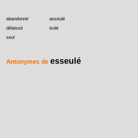
abandonné
asseulé
délaissé
isolé
seul
esseulé
Antonymes de