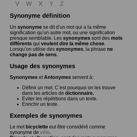
V
W
X
Y
Z
Synonyme définition
Un
synonyme
se dit d'un mot qui a la même
signification qu'un autre mot, ou une signification
presque semblable. Les
synonymes
sont des
mots
différents
qui
veulent dire la même chose
.
Lorsqu’on utilise des
synonymes
, la phrase
ne
change pas de sens
.
Usage des synonymes
Synonymes
et
Antonymes
servent à:
Définir un mot. C’est pourquoi on les trouve
dans les articles de
dictionnaire.
Eviter les répétitions dans un texte.
Enrichir un texte.
Exemples de synonymes
Le mot
bicyclette
eut être considéré comme
synonyme de
vélo
.