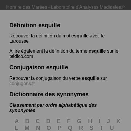
Horaire des Marées
-
Laboratoire d'Analyses Médicales.fr
Définition esquille
Retrouver la définition du mot
esquille
avec le
Larousse
A lire également la définition du terme
esquille
sur le
ptidico.com
Conjugaison esquille
Retrouver la conjugaison du verbe
esquille
sur
conjugons.fr
Dictionnaire des synonymes
Classement par ordre alphabétique des
synonymes
A
B
C
D
E
F
G
H
I
J
K
L
M
N
O
P
Q
R
S
T
U