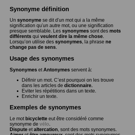
Synonyme définition
Un
synonyme
se dit d'un mot qui a la même
signification qu'un autre mot, ou une signification
presque semblable. Les
synonymes
sont des
mots
différents
qui
veulent dire la même chose
.
Lorsqu’on utilise des
synonymes
, la phrase
ne
change pas de sens
.
Usage des synonymes
Synonymes
et
Antonymes
servent à:
Définir un mot. C’est pourquoi on les trouve
dans les articles de
dictionnaire.
Eviter les répétitions dans un texte.
Enrichir un texte.
Exemples de synonymes
Le mot
bicyclette
eut être considéré comme
synonyme de
vélo
.
Dispute
et
altercation
, sont des mots synonymes.
Aimer
et
être amoureux
, sont des mots synonymes.