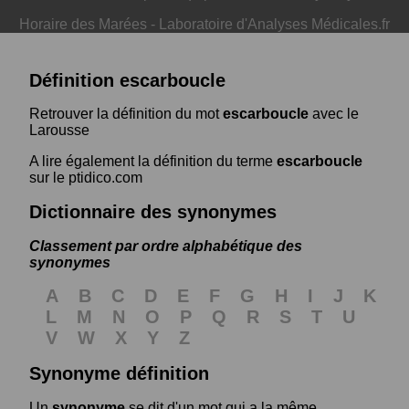
Horaire des Marées
-
Laboratoire d'Analyses Médicales.fr
Définition escarboucle
Retrouver la définition du mot
escarboucle
avec le
Larousse
A lire également la définition du terme
escarboucle
sur le ptidico.com
Dictionnaire des synonymes
Classement par ordre alphabétique des
synonymes
A
B
C
D
E
F
G
H
I
J
K
L
M
N
O
P
Q
R
S
T
U
V
W
X
Y
Z
Synonyme définition
Un
synonyme
se dit d'un mot qui a la même