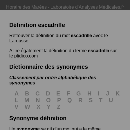
Horaire des Marées
-
Laboratoire d'Analyses Médicales.fr
Définition escadrille
Retrouver la définition du mot
escadrille
avec le
Larousse
A lire également la définition du terme
escadrille
sur
le ptidico.com
Dictionnaire des synonymes
Classement par ordre alphabétique des
synonymes
A
B
C
D
E
F
G
H
I
J
K
L
M
N
O
P
Q
R
S
T
U
V
W
X
Y
Z
Synonyme définition
Un
synonyme
se dit d'un mot qui a la même