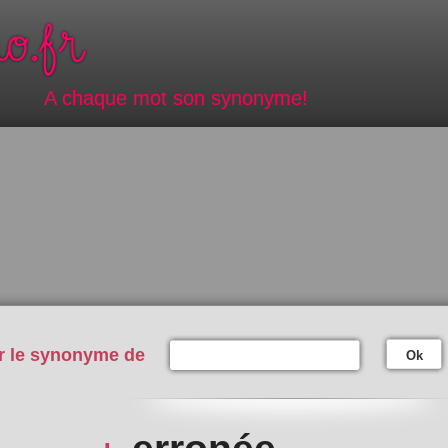
A chaque mot son synonyme!
r le synonyme de
Ok