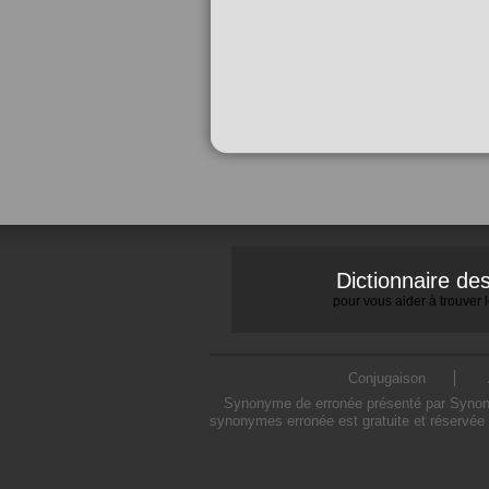
Dictionnaire d
pour vous aider à trouver
Conjugaison
Synonyme de erronée présenté par Synonymo
synonymes erronée est gratuite et réservée 