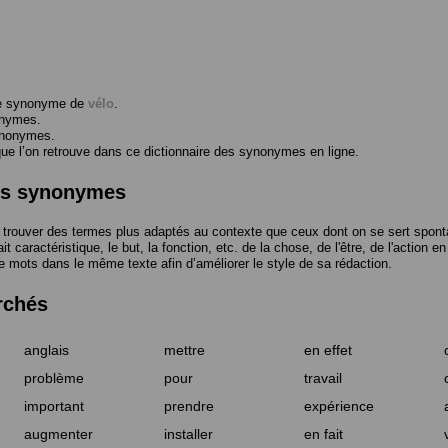
me synonyme de
vélo
.
onymes.
ynonymes.
 l’on retrouve dans ce dictionnaire des synonymes en ligne.
des synonymes
trouver des termes plus adaptés au contexte que ceux dont on se sert spont
t caractéristique, le but, la fonction, etc. de la chose, de l'être, de l'action e
e mots dans le même texte afin d’améliorer le style de sa rédaction.
rchés
anglais
mettre
en effet
problème
pour
travail
important
prendre
expérience
augmenter
installer
en fait