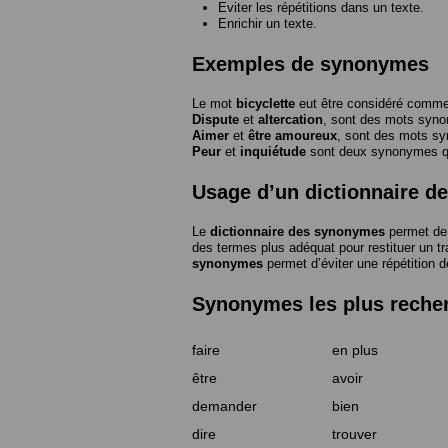
Eviter les répétitions dans un texte.
Enrichir un texte.
Exemples de synonymes
Le mot
bicyclette
eut être considéré com
Dispute
et
altercation
, sont des mots syn
Aimer
et
être amoureux
, sont des mots s
Peur
et
inquiétude
sont deux synonymes que
Usage d’un dictionnaire 
Le
dictionnaire des synonymes
permet de 
des termes plus adéquat pour restituer un trai
synonymes
permet d’éviter une répétition d
Synonymes les plus reche
faire
en plus
être
avoir
demander
bien
dire
trouver