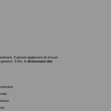
anément. Il permet également de trouver
n question. Enfin, le
dictionnaire des
contraire
créer
amour
voir