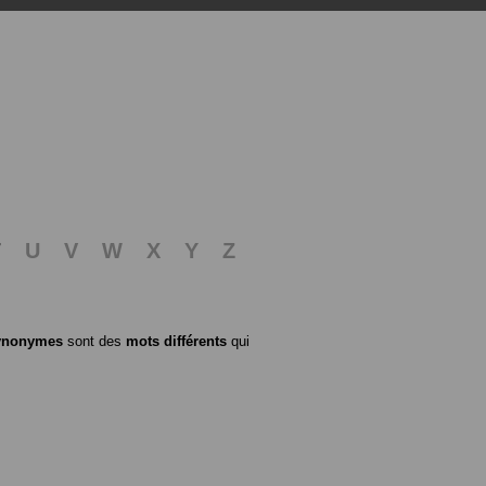
T
U
V
W
X
Y
Z
ynonymes
sont des
mots différents
qui