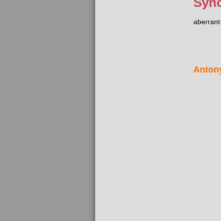
Syn
aberrant
Anton