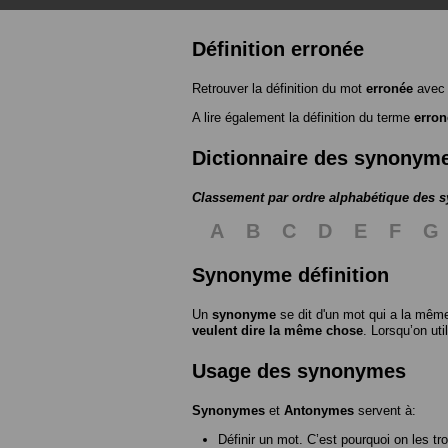
Définition erronée
Retrouver la définition du mot
erronée
avec 
A lire également la définition du terme
erron
Dictionnaire des synonym
Classement par ordre alphabétique des
A
B
C
D
E
F
G
Synonyme définition
Un
synonyme
se dit d'un mot qui a la même
veulent dire la même chose
. Lorsqu’on ut
Usage des synonymes
Synonymes
et
Antonymes
servent à:
Définir un mot. C’est pourquoi on les tr