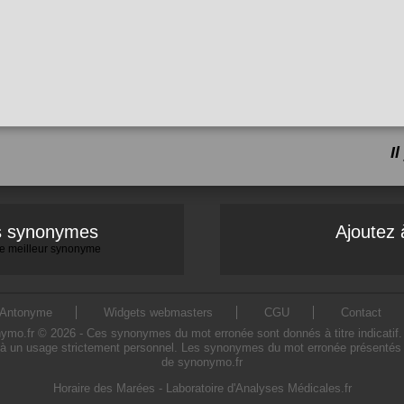
I
es synonymes
Ajoutez 
 le meilleur synonyme
Antonyme
Widgets webmasters
CGU
Contact
.fr © 2026 - Ces synonymes du mot erronée sont donnés à titre indicatif. L'
à un usage strictement personnel. Les synonymes du mot erronée présentés sur
de synonymo.fr
Horaire des Marées
-
Laboratoire d'Analyses Médicales.fr