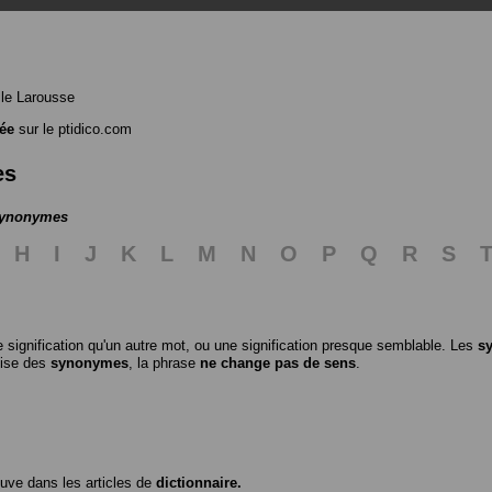
le Larousse
ée
sur le ptidico.com
es
 synonymes
H
I
J
K
L
M
N
O
P
Q
R
S
 signification qu'un autre mot, ou une signification presque semblable. Les
s
ilise des
synonymes
, la phrase
ne change pas de sens
.
ouve dans les articles de
dictionnaire.