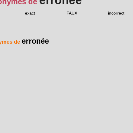
erronée
onymes de
exact
FAUX
incorrect
erronée
ymes de