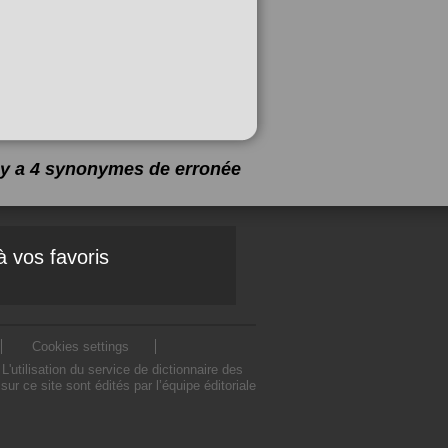
l y a 4 synonymes de
erronée
à vos favoris
Cookies settings
utilisation du service de dictionnaire des
 ce site sont édités par l’équipe éditoriale