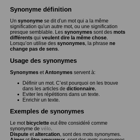
Synonyme définition
Un
synonyme
se dit d'un mot qui a la même
signification qu'un autre mot, ou une signification
presque semblable. Les
synonymes
sont des
mots
différents
qui
veulent dire la même chose
.
Lorsqu’on utilise des
synonymes
, la phrase
ne
change pas de sens
.
Usage des synonymes
Synonymes
et
Antonymes
servent à:
Définir un mot. C’est pourquoi on les trouve
dans les articles de
dictionnaire.
Eviter les répétitions dans un texte.
Enrichir un texte.
Exemples de synonymes
Le mot
bicyclette
eut être considéré comme
synonyme de
vélo
.
Dispute
et
altercation
, sont des mots synonymes.
Aimer
et
être amoureux
, sont des mots synonymes.