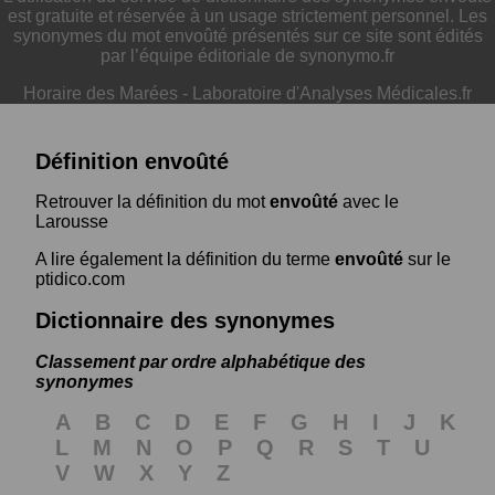
est gratuite et réservée à un usage strictement personnel. Les
synonymes du mot envoûté présentés sur ce site sont édités
par l’équipe éditoriale de synonymo.fr
Horaire des Marées
-
Laboratoire d'Analyses Médicales.fr
Définition envoûté
Retrouver la définition du mot
envoûté
avec le
Larousse
A lire également la définition du terme
envoûté
sur le
ptidico.com
Dictionnaire des synonymes
Classement par ordre alphabétique des
synonymes
A
B
C
D
E
F
G
H
I
J
K
L
M
N
O
P
Q
R
S
T
U
V
W
X
Y
Z