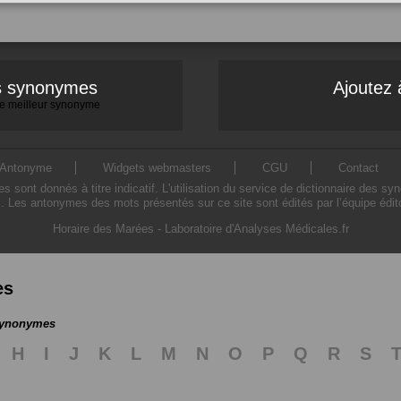
es synonymes
Ajoutez 
 le meilleur synonyme
Antonyme
Widgets webmasters
CGU
Contact
ont donnés à titre indicatif. L'utilisation du service de dictionnaire des sy
. Les antonymes des mots présentés sur ce site sont édités par l’équipe édi
Horaire des Marées
-
Laboratoire d'Analyses Médicales.fr
es
 synonymes
H
I
J
K
L
M
N
O
P
Q
R
S