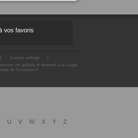
à vos favoris
Cookies settings
nonymes est gratuite et réservée à un usage
toriale de Synonymo.fr
T
U
V
W
X
Y
Z