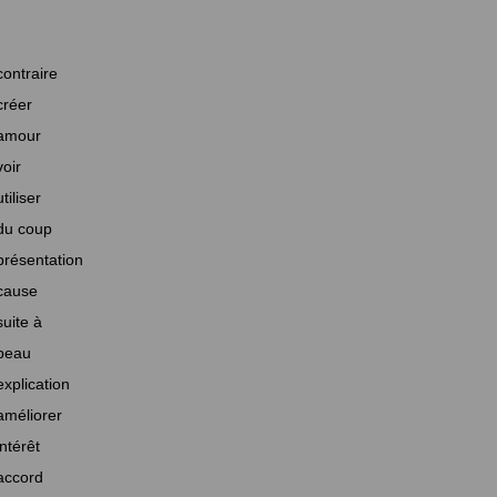
contraire
créer
amour
voir
utiliser
du coup
présentation
cause
suite à
beau
explication
améliorer
intérêt
accord