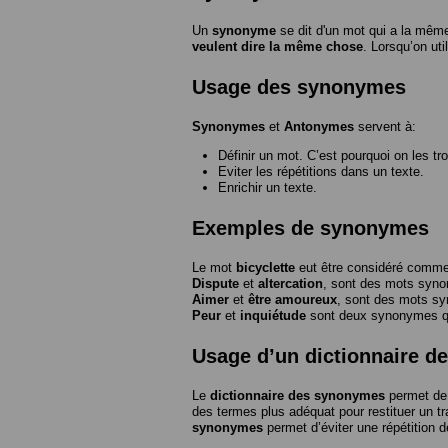
Un
synonyme
se dit d'un mot qui a la même
veulent dire la même chose
. Lorsqu’on ut
Usage des synonymes
Synonymes
et
Antonymes
servent à:
Définir un mot. C’est pourquoi on les tr
Eviter les répétitions dans un texte.
Enrichir un texte.
Exemples de synonymes
Le mot
bicyclette
eut être considéré com
Dispute
et
altercation
, sont des mots syn
Aimer
et
être amoureux
, sont des mots s
Peur
et
inquiétude
sont deux synonymes que
Usage d’un dictionnaire 
Le
dictionnaire des synonymes
permet de 
des termes plus adéquat pour restituer un trai
synonymes
permet d’éviter une répétition d