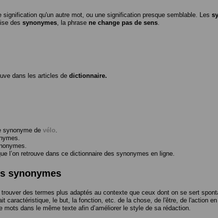
 signification qu'un autre mot, ou une signification presque semblable. Les
s
ilise des
synonymes
, la phrase
ne change pas de sens
.
ouve dans les articles de
dictionnaire.
me synonyme de
vélo
.
onymes.
ynonymes.
 l’on retrouve dans ce dictionnaire des synonymes en ligne.
des synonymes
trouver des termes plus adaptés au contexte que ceux dont on se sert spont
t caractéristique, le but, la fonction, etc. de la chose, de l'être, de l'action e
e mots dans le même texte afin d’améliorer le style de sa rédaction.