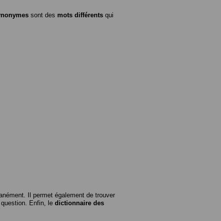
ynonymes
sont des
mots différents
qui
anément. Il permet également de trouver
n question. Enfin, le
dictionnaire des