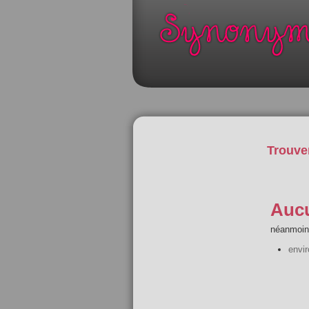
Trouve
Aucu
néanmoins
envi