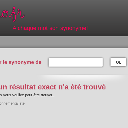
A chaque mot son synonyme!
r le synonyme de
Ok
n résultat exact n'a été trouvé
 vous vouliez peut être trouver...
ronnementaliste