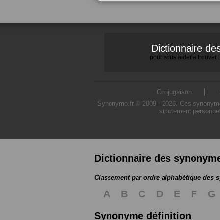
Dictionnaire d
pour vous aider à trouver
Conjugaison
Synonymo.fr © 2009 - 2026. Ces synonymes s
strictement personnel
Dictionnaire des synonym
Classement par ordre alphabétique des
A
B
C
D
E
F
G
Synonyme définition