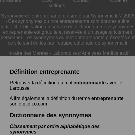
ebmasters
CGU
Contact
Cookies
settings
Synonyme de entreprenante présenté par Synonymo.fr © 2026
- Ces synonymes du mot entreprenante sont donnés à titre
indicatif. L'utilisation du service de dictionnaire des synonymes
entreprenante est gratuite et réservée à un usage strictement
personnel. Les synonymes du mot entreprenante présentés sur
ce site sont édités par l’équipe éditoriale de synonymo.fr
Horaire des Marées
-
Laboratoire d'Analyses Médicales.fr
Définition entreprenante
Retrouver la définition du mot
entreprenante
avec le
Larousse
A lire également la définition du terme
entreprenante
sur le ptidico.com
Dictionnaire des synonymes
Classement par ordre alphabétique des
synonymes