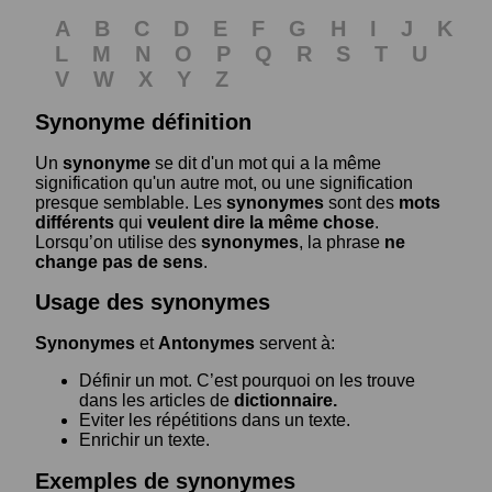
A
B
C
D
E
F
G
H
I
J
K
L
M
N
O
P
Q
R
S
T
U
V
W
X
Y
Z
Synonyme définition
Un
synonyme
se dit d'un mot qui a la même
signification qu'un autre mot, ou une signification
presque semblable. Les
synonymes
sont des
mots
différents
qui
veulent dire la même chose
.
Lorsqu’on utilise des
synonymes
, la phrase
ne
change pas de sens
.
Usage des synonymes
Synonymes
et
Antonymes
servent à:
Définir un mot. C’est pourquoi on les trouve
dans les articles de
dictionnaire.
Eviter les répétitions dans un texte.
Enrichir un texte.
Exemples de synonymes