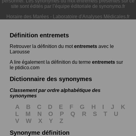
personnel. Les synonymes du mot entremets présentés sur ce
site sont édités par l’équipe éditoriale de synonymo.fr
Horaire des Marées
-
Laboratoire d'Analyses Médicales.fr
Définition entremets
Retrouver la définition du mot
entremets
avec le
Larousse
A lire également la définition du terme
entremets
sur
le ptidico.com
Dictionnaire des synonymes
Classement par ordre alphabétique des
synonymes
A
B
C
D
E
F
G
H
I
J
K
L
M
N
O
P
Q
R
S
T
U
V
W
X
Y
Z
Synonyme définition