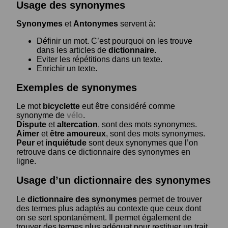
Usage des synonymes
Synonymes
et
Antonymes
servent à:
Définir un mot. C’est pourquoi on les trouve
dans les articles de
dictionnaire.
Eviter les répétitions dans un texte.
Enrichir un texte.
Exemples de synonymes
Le mot
bicyclette
eut être considéré comme
synonyme de
vélo
.
Dispute
et
altercation
, sont des mots synonymes.
Aimer
et
être amoureux
, sont des mots synonymes.
Peur
et
inquiétude
sont deux synonymes que l’on
retrouve dans ce dictionnaire des synonymes en
ligne.
Usage d’un dictionnaire des synonymes
Le
dictionnaire des synonymes
permet de trouver
des termes plus adaptés au contexte que ceux dont
on se sert spontanément. Il permet également de
trouver des termes plus adéquat pour restituer un trait