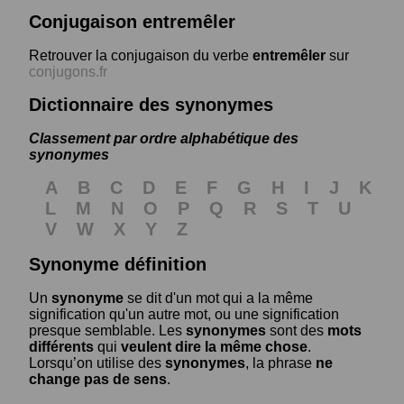
Conjugaison entremêler
Retrouver la conjugaison du verbe
entremêler
sur
conjugons.fr
Dictionnaire des synonymes
Classement par ordre alphabétique des
synonymes
A
B
C
D
E
F
G
H
I
J
K
L
M
N
O
P
Q
R
S
T
U
V
W
X
Y
Z
Synonyme définition
Un
synonyme
se dit d'un mot qui a la même
signification qu'un autre mot, ou une signification
presque semblable. Les
synonymes
sont des
mots
différents
qui
veulent dire la même chose
.
Lorsqu’on utilise des
synonymes
, la phrase
ne
change pas de sens
.