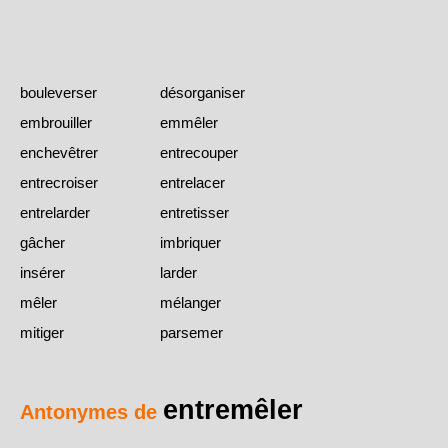
bouleverser
désorganiser
embrouiller
emmêler
enchevêtrer
entrecouper
entrecroiser
entrelacer
entrelarder
entretisser
gâcher
imbriquer
insérer
larder
mêler
mélanger
mitiger
parsemer
entremêler
Antonymes de