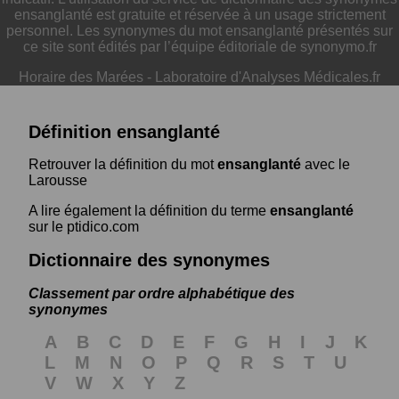
ensanglanté est gratuite et réservée à un usage strictement
personnel. Les synonymes du mot ensanglanté présentés sur
ce site sont édités par l’équipe éditoriale de synonymo.fr
Horaire des Marées
-
Laboratoire d'Analyses Médicales.fr
Définition ensanglanté
Retrouver la définition du mot
ensanglanté
avec le
Larousse
A lire également la définition du terme
ensanglanté
sur le ptidico.com
Dictionnaire des synonymes
Classement par ordre alphabétique des
synonymes
A
B
C
D
E
F
G
H
I
J
K
L
M
N
O
P
Q
R
S
T
U
V
W
X
Y
Z