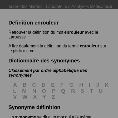
Horaire des Marées
-
Laboratoire d'Analyses Médicales.fr
Définition enrouleur
Retrouver la définition du mot
enrouleur
avec le
Larousse
A lire également la définition du terme
enrouleur
sur
le ptidico.com
Dictionnaire des synonymes
Classement par ordre alphabétique des
synonymes
A
B
C
D
E
F
G
H
I
J
K
L
M
N
O
P
Q
R
S
T
U
V
W
X
Y
Z
Synonyme définition
Un
synonyme
se dit d'un mot qui a la même