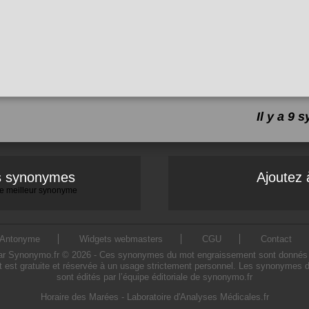
Il y a 9
es synonymes
Ajoutez 
 le meilleur synonyme
Antonyme
Widgets webmasters
CGU
Contact
Synonymo.fr © 2026 - Ces synonymes du mot engraissement sont donnés à titr
est gratuite et réservée à un usage strictement personnel. Les synonymes 
sont édités par l’équipe éditoriale de synonymo.fr
Horaire des Marées
-
Laboratoire d'Analyses Médicales.fr