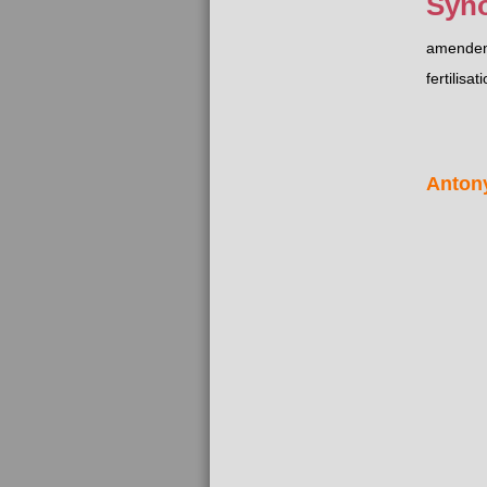
Syn
amende
fertilisat
Anton