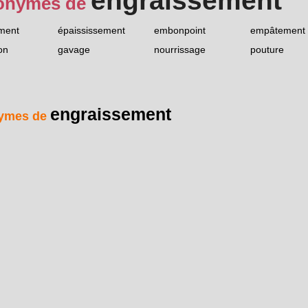
engraissement
onymes de
ment
épaississement
embonpoint
empâtement
ion
gavage
nourrissage
pouture
engraissement
ymes de