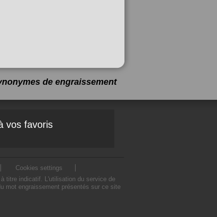
 synonymes de
engraissement
à vos favoris
Cookies settings
e indicatif. L'utilisation du service de
du mot engraissement présentés sur ce site