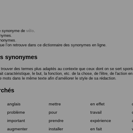
me synonyme de
vélo
.
onymes.
ynonymes.
 l’on retrouve dans ce dictionnaire des synonymes en ligne.
des synonymes
trouver des termes plus adaptés au contexte que ceux dont on se sert spont
t caractéristique, le but, la fonction, etc. de la chose, de l'être, de l'action e
e mots dans le même texte afin d’améliorer le style de sa rédaction.
rchés
anglais
mettre
en effet
problème
pour
travail
important
prendre
expérience
augmenter
installer
en fait