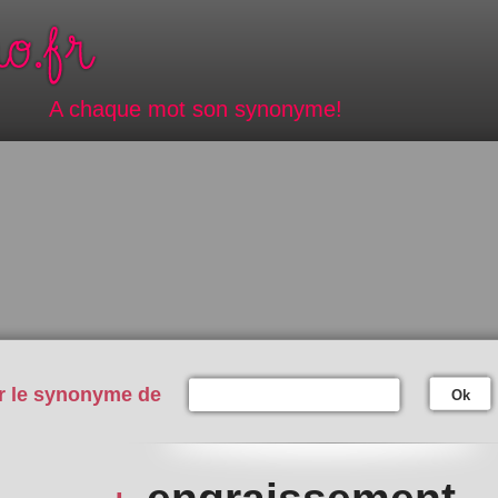
A chaque mot son synonyme!
r le synonyme de
Ok