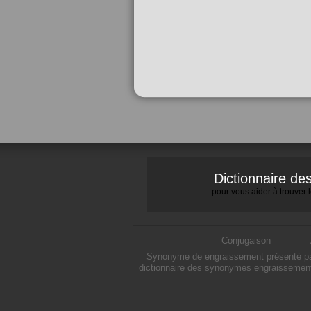
Dictionnaire d
pour vous aider à trouver
Conjugaison
Synonyme de engraissement présenté par 
dictionnaire des synonymes engraissement 