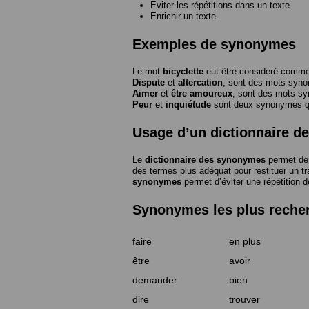
Eviter les répétitions dans un texte.
Enrichir un texte.
Exemples de synonymes
Le mot
bicyclette
eut être considéré com
Dispute
et
altercation
, sont des mots syn
Aimer
et
être amoureux
, sont des mots s
Peur
et
inquiétude
sont deux synonymes que
Usage d’un dictionnaire 
Le
dictionnaire des synonymes
permet de 
des termes plus adéquat pour restituer un trai
synonymes
permet d’éviter une répétition d
Synonymes les plus reche
faire
en plus
être
avoir
demander
bien
dire
trouver