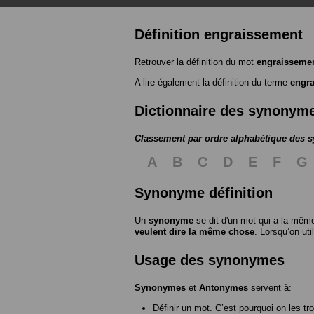
Définition engraissement
Retrouver la définition du mot
engraisseme
A lire également la définition du terme
engr
Dictionnaire des synonym
Classement par ordre alphabétique des
A
B
C
D
E
F
G
Synonyme définition
Un
synonyme
se dit d'un mot qui a la même
veulent dire la même chose
. Lorsqu’on ut
Usage des synonymes
Synonymes
et
Antonymes
servent à:
Définir un mot. C’est pourquoi on les tr