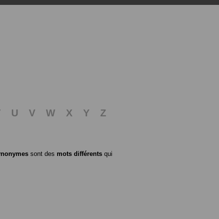
T
U
V
W
X
Y
Z
ynonymes
sont des
mots différents
qui