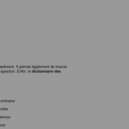
anément. Il permet également de trouver
n question. Enfin, le
dictionnaire des
contraire
créer
amour
voir