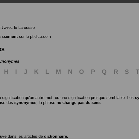
nt
avec le Larousse
aissement
sur le ptidico.com
es
 synonymes
H
I
J
K
L
M
N
O
P
Q
R
S
 signification qu'un autre mot, ou une signification presque semblable. Les
s
ilise des
synonymes
, la phrase
ne change pas de sens
.
ouve dans les articles de
dictionnaire.