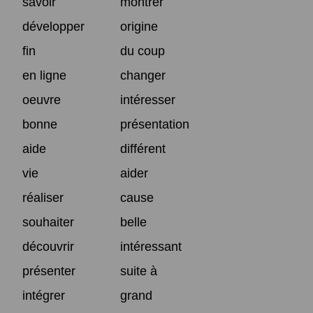
savoir
montrer
développer
origine
fin
du coup
en ligne
changer
oeuvre
intéresser
bonne
présentation
aide
différent
vie
aider
réaliser
cause
souhaiter
belle
découvrir
intéressant
présenter
suite à
intégrer
grand