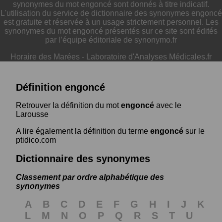
synonymes du mot engoncé sont donnés à titre indicatif.
L'utilisation du service de dictionnaire des synonymes engoncé
est gratuite et réservée à un usage strictement personnel. Les
synonymes du mot engoncé présentés sur ce site sont édités
par l’équipe éditoriale de synonymo.fr
Horaire des Marées
-
Laboratoire d'Analyses Médicales.fr
Définition engoncé
Retrouver la définition du mot
engoncé
avec le
Larousse
A lire également la définition du terme
engoncé
sur le
ptidico.com
Dictionnaire des synonymes
Classement par ordre alphabétique des
synonymes
A
B
C
D
E
F
G
H
I
J
K
L
M
N
O
P
Q
R
S
T
U