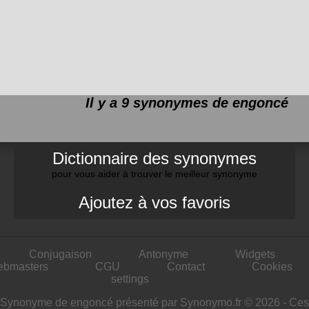
Il y a 9 synonymes de
engoncé
Dictionnaire des synonymes
pour vous aider à trouver le meilleur synonyme
Ajoutez à vos favoris
Conjugaison
Antonyme
Widgets
ebmasters
CGU
Contact
Cookies
settings
Synonyme de engoncé présenté par Synonymo.fr © 2026 - Ces