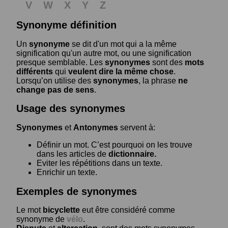
V
W
X
Y
Z
Synonyme définition
Un
synonyme
se dit d'un mot qui a la même
signification qu'un autre mot, ou une signification
presque semblable. Les
synonymes
sont des
mots
différents
qui
veulent dire la même chose
.
Lorsqu’on utilise des
synonymes
, la phrase
ne
change pas de sens
.
Usage des synonymes
Synonymes
et
Antonymes
servent à:
Définir un mot. C’est pourquoi on les trouve
dans les articles de
dictionnaire.
Eviter les répétitions dans un texte.
Enrichir un texte.
Exemples de synonymes
Le mot
bicyclette
eut être considéré comme
synonyme de
vélo
.