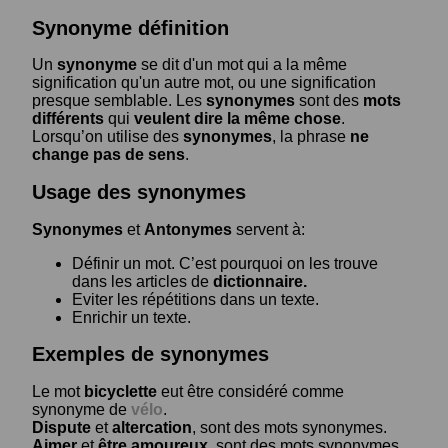
Synonyme définition
Un
synonyme
se dit d'un mot qui a la même
signification qu'un autre mot, ou une signification
presque semblable. Les
synonymes
sont des
mots
différents
qui
veulent dire la même chose
.
Lorsqu’on utilise des
synonymes
, la phrase
ne
change pas de sens
.
Usage des synonymes
Synonymes
et
Antonymes
servent à:
Définir un mot. C’est pourquoi on les trouve
dans les articles de
dictionnaire.
Eviter les répétitions dans un texte.
Enrichir un texte.
Exemples de synonymes
Le mot
bicyclette
eut être considéré comme
synonyme de
vélo
.
Dispute
et
altercation
, sont des mots synonymes.
Aimer
et
être amoureux
, sont des mots synonymes.