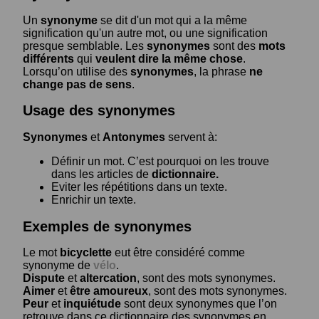
Un
synonyme
se dit d'un mot qui a la même
signification qu'un autre mot, ou une signification
presque semblable. Les
synonymes
sont des
mots
différents
qui
veulent dire la même chose
.
Lorsqu’on utilise des
synonymes
, la phrase
ne
change pas de sens
.
Usage des synonymes
Synonymes
et
Antonymes
servent à:
Définir un mot. C’est pourquoi on les trouve
dans les articles de
dictionnaire.
Eviter les répétitions dans un texte.
Enrichir un texte.
Exemples de synonymes
Le mot
bicyclette
eut être considéré comme
synonyme de
vélo
.
Dispute
et
altercation
, sont des mots synonymes.
Aimer
et
être amoureux
, sont des mots synonymes.
Peur
et
inquiétude
sont deux synonymes que l’on
retrouve dans ce dictionnaire des synonymes en