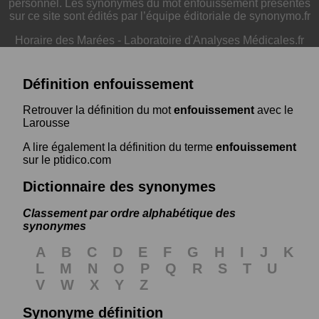
personnel. Les synonymes du mot enfouissement présentés
sur ce site sont édités par l’équipe éditoriale de synonymo.fr
Horaire des Marées
-
Laboratoire d'Analyses Médicales.fr
Définition enfouissement
Retrouver la définition du mot
enfouissement
avec le
Larousse
A lire également la définition du terme
enfouissement
sur le ptidico.com
Dictionnaire des synonymes
Classement par ordre alphabétique des
synonymes
A
B
C
D
E
F
G
H
I
J
K
L
M
N
O
P
Q
R
S
T
U
V
W
X
Y
Z
Synonyme définition