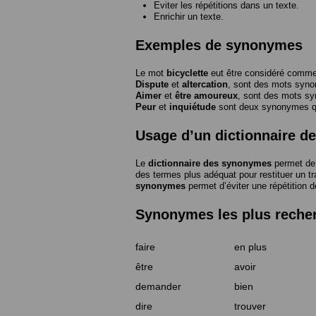
Eviter les répétitions dans un texte.
Enrichir un texte.
Exemples de synonymes
Le mot
bicyclette
eut être considéré com
Dispute
et
altercation
, sont des mots syn
Aimer
et
être amoureux
, sont des mots s
Peur
et
inquiétude
sont deux synonymes que
Usage d’un dictionnaire 
Le
dictionnaire des synonymes
permet de 
des termes plus adéquat pour restituer un trai
synonymes
permet d’éviter une répétition d
Synonymes les plus reche
faire
en plus
être
avoir
demander
bien
dire
trouver