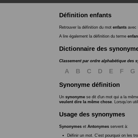
Définition enfants
Retrouver la définition du mot
enfants
avec 
A lire également la définition du terme
enfan
Dictionnaire des synonym
Classement par ordre alphabétique des
A
B
C
D
E
F
G
Synonyme définition
Un
synonyme
se dit d'un mot qui a la même
veulent dire la même chose
. Lorsqu’on ut
Usage des synonymes
Synonymes
et
Antonymes
servent à:
Définir un mot. C’est pourquoi on les tr