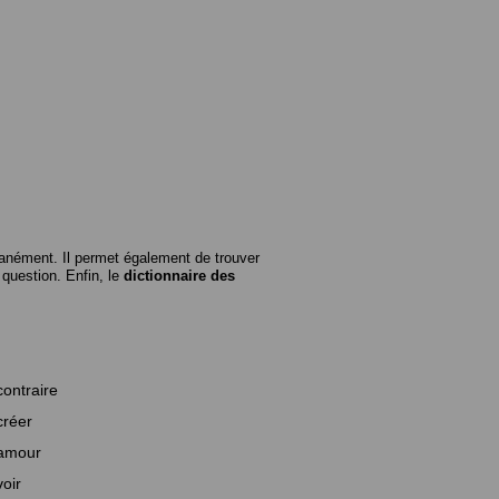
anément. Il permet également de trouver
n question. Enfin, le
dictionnaire des
contraire
créer
amour
voir