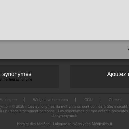
es synonymes
Ajoutez 
 le meilleur synonyme
Antonyme
Widgets webmasters
CGU
Contact
.fr © 2026 - Ces synonymes du mot enfants sont donnés à titre indicatif. L'
à un usage strictement personnel. Les synonymes du mot enfants présentés sur
de synonymo.fr
Horaire des Marées
-
Laboratoire d'Analyses Médicales.fr