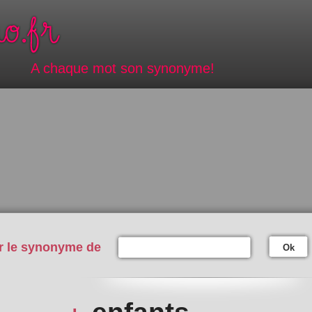
A chaque mot son synonyme!
r le synonyme de
Ok