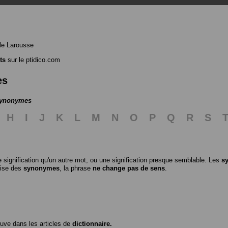
le Larousse
ts
sur le ptidico.com
es
 synonymes
H
I
J
K
L
M
N
O
P
Q
R
S
 signification qu'un autre mot, ou une signification presque semblable. Les
s
ilise des
synonymes
, la phrase
ne change pas de sens
.
ouve dans les articles de
dictionnaire.