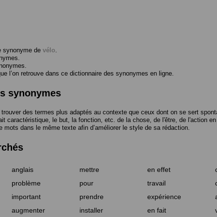
me synonyme de
vélo
.
onymes.
ynonymes.
 l’on retrouve dans ce dictionnaire des synonymes en ligne.
des synonymes
trouver des termes plus adaptés au contexte que ceux dont on se sert spont
t caractéristique, le but, la fonction, etc. de la chose, de l'être, de l'action e
e mots dans le même texte afin d’améliorer le style de sa rédaction.
rchés
anglais
mettre
en effet
problème
pour
travail
important
prendre
expérience
augmenter
installer
en fait