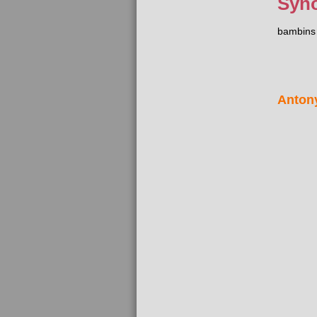
Syn
bambins
Anton