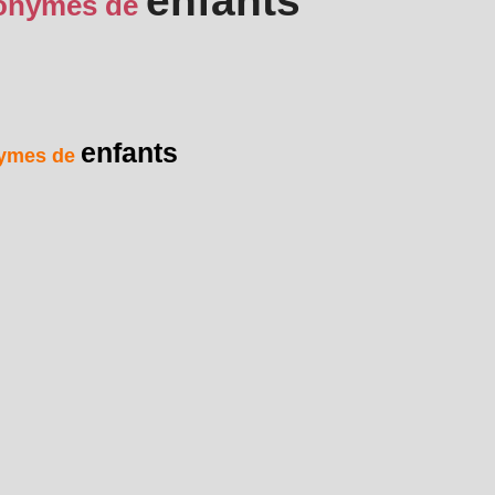
enfants
onymes de
enfants
ymes de