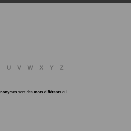
T
U
V
W
X
Y
Z
ynonymes
sont des
mots différents
qui