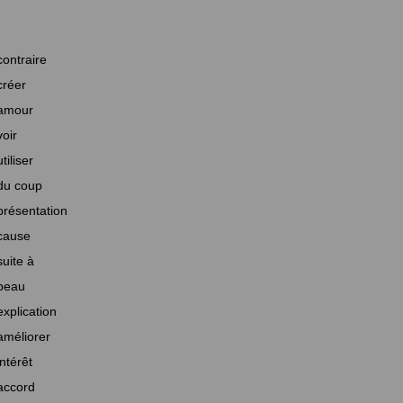
contraire
créer
amour
voir
utiliser
du coup
présentation
cause
suite à
beau
explication
améliorer
intérêt
accord