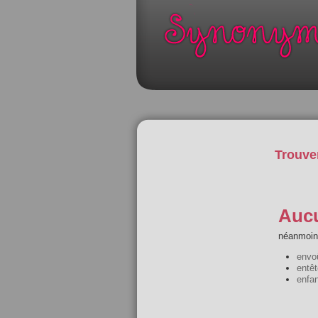
Trouve
Aucu
néanmoins
envo
entêt
enfan