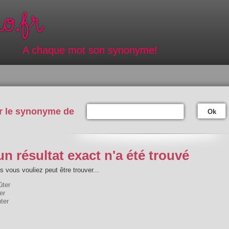
A chaque mot son synonyme!
r le synonyme de
Ok
n résultat exact n'a été trouvé
 vous vouliez peut être trouver...
ûter
er
ter