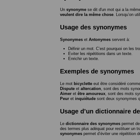
Un
synonyme
se dit d'un mot qui a la même
veulent dire la même chose
. Lorsqu’on ut
Usage des synonymes
Synonymes
et
Antonymes
servent à:
Définir un mot. C’est pourquoi on les tr
Eviter les répétitions dans un texte.
Enrichir un texte.
Exemples de synonymes
Le mot
bicyclette
eut être considéré com
Dispute
et
altercation
, sont des mots syn
Aimer
et
être amoureux
, sont des mots s
Peur
et
inquiétude
sont deux synonymes que
Usage d’un dictionnaire 
Le
dictionnaire des synonymes
permet de 
des termes plus adéquat pour restituer un trai
synonymes
permet d’éviter une répétition d