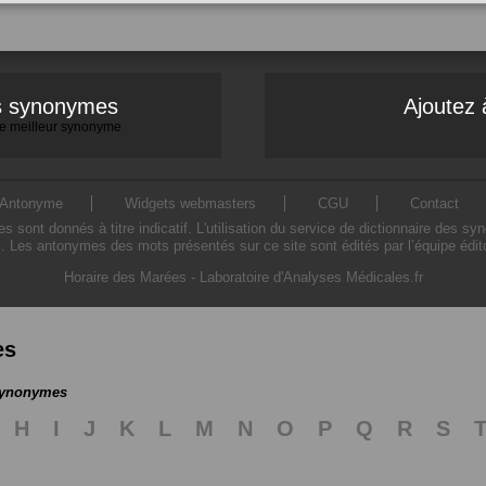
es synonymes
Ajoutez 
 le meilleur synonyme
Antonyme
Widgets webmasters
CGU
Contact
ont donnés à titre indicatif. L'utilisation du service de dictionnaire des sy
. Les antonymes des mots présentés sur ce site sont édités par l’équipe édi
Horaire des Marées
-
Laboratoire d'Analyses Médicales.fr
es
 synonymes
H
I
J
K
L
M
N
O
P
Q
R
S