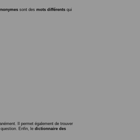
ynonymes
sont des
mots différents
qui
anément. Il permet également de trouver
n question. Enfin, le
dictionnaire des