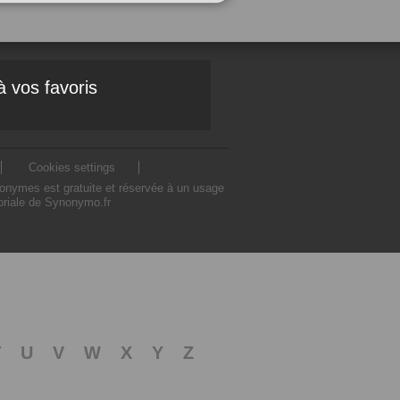
à vos favoris
Cookies settings
nonymes est gratuite et réservée à un usage
toriale de Synonymo.fr
T
U
V
W
X
Y
Z