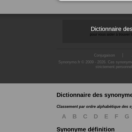
Dictionnaire d
pour vous aider à trouver
Conjugaison
Synonymo.fr © 2009 - 2026. Ces synonymes s
strictement personnel
Dictionnaire des synonym
Classement par ordre alphabétique des
A
B
C
D
E
F
G
Synonyme définition