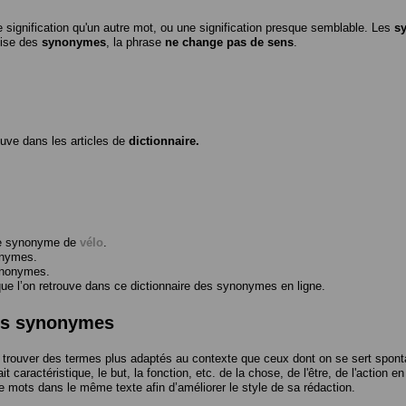
 signification qu'un autre mot, ou une signification presque semblable. Les
s
ilise des
synonymes
, la phrase
ne change pas de sens
.
ouve dans les articles de
dictionnaire.
me synonyme de
vélo
.
onymes.
ynonymes.
 l’on retrouve dans ce dictionnaire des synonymes en ligne.
des synonymes
trouver des termes plus adaptés au contexte que ceux dont on se sert spont
t caractéristique, le but, la fonction, etc. de la chose, de l'être, de l'action e
e mots dans le même texte afin d’améliorer le style de sa rédaction.