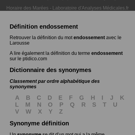
Horaire des Marées
-
Laboratoire d'Analyses Médicales.fr
Définition endossement
Retrouver la définition du mot
endossement
avec le
Larousse
A lire également la définition du terme
endossement
sur le ptidico.com
Dictionnaire des synonymes
Classement par ordre alphabétique des
synonymes
A
B
C
D
E
F
G
H
I
J
K
L
M
N
O
P
Q
R
S
T
U
V
W
X
Y
Z
Synonyme définition
Un
synonyme
se dit d'un mot qui a la même