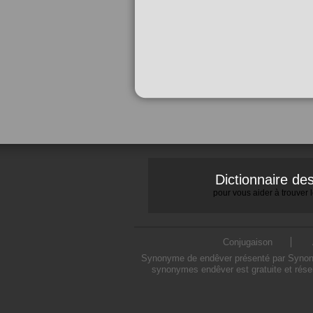
Dictionnaire d
pour vous aider à trouver
Conjugaison
Synonyme de endêver présenté par Synonymo
synonymes endêver est gratuite et rése