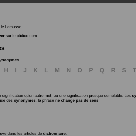
le Larousse
ver
sur le ptidico.com
es
 synonymes
H
I
J
K
L
M
N
O
P
Q
R
S
 signification qu'un autre mot, ou une signification presque semblable. Les
s
ilise des
synonymes
, la phrase
ne change pas de sens
.
ouve dans les articles de
dictionnaire.