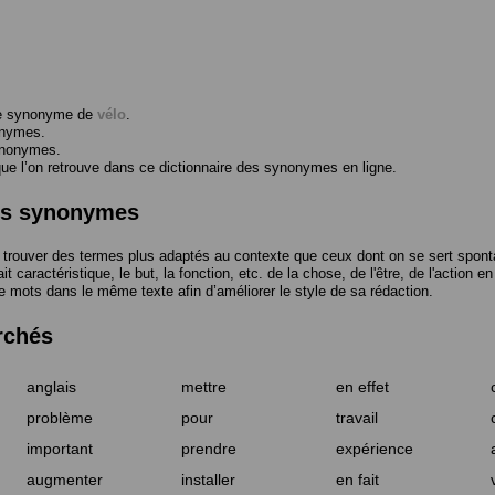
me synonyme de
vélo
.
onymes.
ynonymes.
 l’on retrouve dans ce dictionnaire des synonymes en ligne.
des synonymes
trouver des termes plus adaptés au contexte que ceux dont on se sert spont
t caractéristique, le but, la fonction, etc. de la chose, de l'être, de l'action e
e mots dans le même texte afin d’améliorer le style de sa rédaction.
rchés
anglais
mettre
en effet
problème
pour
travail
important
prendre
expérience
augmenter
installer
en fait