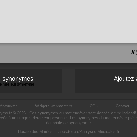
I
es synonymes
Ajoutez 
 le meilleur synonyme
Antonyme
Widgets webmasters
CGU
Contact
.fr © 2026 - Ces synonymes du mot endêver sont donnés à titre indicatif. L'
rvée à un usage strictement personnel. Les synonymes du mot endêver présent
éditoriale de synonymo.fr
Horaire des Marées
-
Laboratoire d'Analyses Médicales.fr