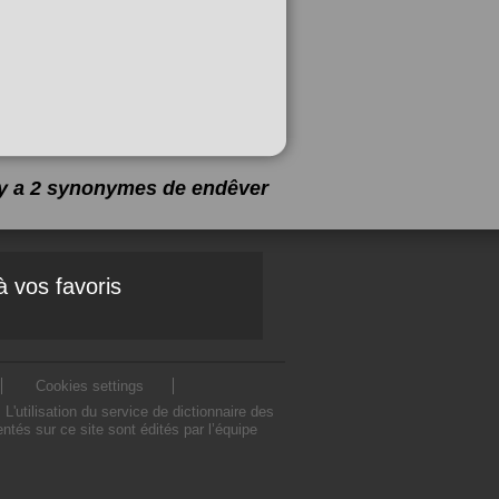
l y a 2 synonymes de
endêver
à vos favoris
Cookies settings
utilisation du service de dictionnaire des
és sur ce site sont édités par l’équipe