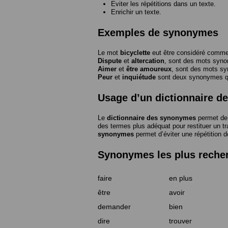
Eviter les répétitions dans un texte.
Enrichir un texte.
Exemples de synonymes
Le mot
bicyclette
eut être considéré com
Dispute
et
altercation
, sont des mots syn
Aimer
et
être amoureux
, sont des mots s
Peur
et
inquiétude
sont deux synonymes que
Usage d’un dictionnaire 
Le
dictionnaire des synonymes
permet de 
des termes plus adéquat pour restituer un trai
synonymes
permet d’éviter une répétition d
Synonymes les plus reche
faire
en plus
être
avoir
demander
bien
dire
trouver