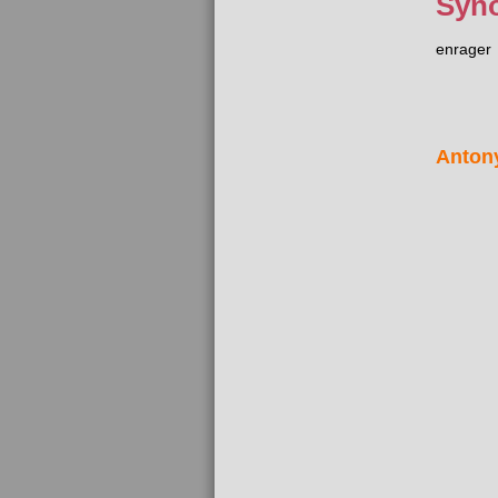
Syn
enrager
Anton