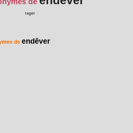
endêver
onymes de
rager
endêver
ymes de