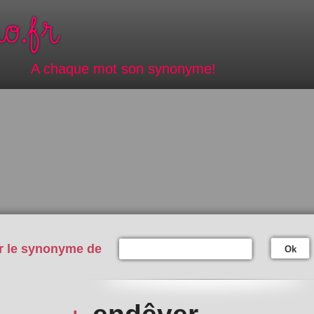
A chaque mot son synonyme!
r le synonyme de
Ok