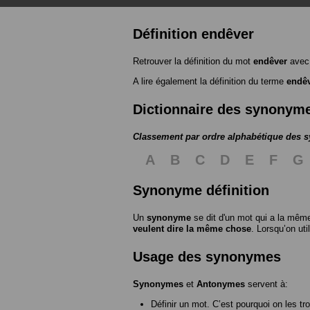
Définition endêver
Retrouver la définition du mot
endêver
avec 
A lire également la définition du terme
endê
Dictionnaire des synonym
Classement par ordre alphabétique des
A
B
C
D
E
F
G
Synonyme définition
Un
synonyme
se dit d'un mot qui a la même
veulent dire la même chose
. Lorsqu’on ut
Usage des synonymes
Synonymes
et
Antonymes
servent à:
Définir un mot. C’est pourquoi on les tr