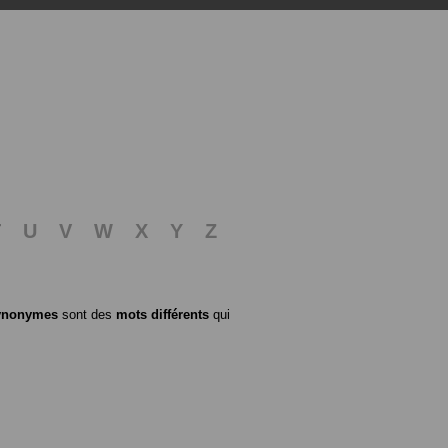
T
U
V
W
X
Y
Z
ynonymes
sont des
mots différents
qui