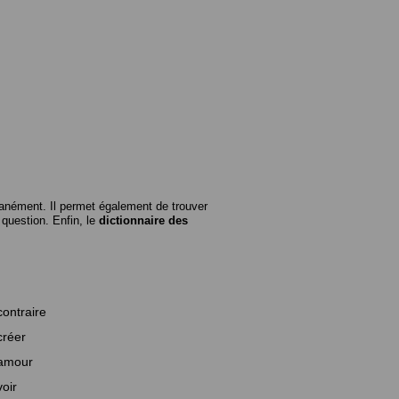
anément. Il permet également de trouver
n question. Enfin, le
dictionnaire des
contraire
créer
amour
voir