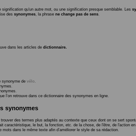
 signification qu'un autre mot, ou une signification presque semblable. Les
s
ilise des
synonymes
, la phrase
ne change pas de sens
.
ouve dans les articles de
dictionnaire.
me synonyme de
vélo
.
onymes.
ynonymes.
 l’on retrouve dans ce dictionnaire des synonymes en ligne.
des synonymes
trouver des termes plus adaptés au contexte que ceux dont on se sert spont
t caractéristique, le but, la fonction, etc. de la chose, de l'être, de l'action e
e mots dans le même texte afin d’améliorer le style de sa rédaction.