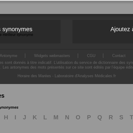
es synonymes
Ajoutez 
 le meilleur synonyme
Antonyme
Widgets webmasters
CGU
Contact
ont donnés à titre indicatif. L'utilisation du service de dictionnaire des sy
. Les antonymes des mots présentés sur ce site sont édités par l’équipe édi
Horaire des Marées
-
Laboratoire d'Analyses Médicales.fr
es
 synonymes
H
I
J
K
L
M
N
O
P
Q
R
S