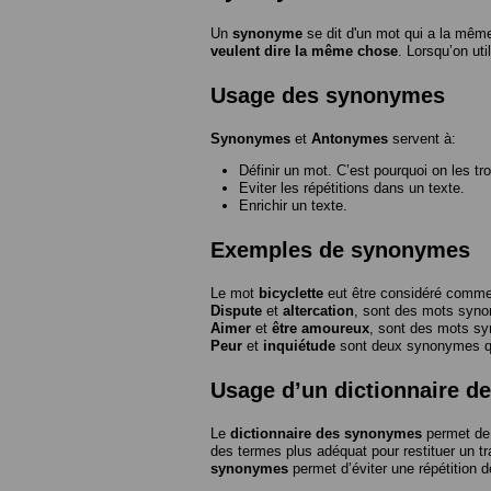
Un
synonyme
se dit d'un mot qui a la même
veulent dire la même chose
. Lorsqu’on ut
Usage des synonymes
Synonymes
et
Antonymes
servent à:
Définir un mot. C’est pourquoi on les tr
Eviter les répétitions dans un texte.
Enrichir un texte.
Exemples de synonymes
Le mot
bicyclette
eut être considéré com
Dispute
et
altercation
, sont des mots syn
Aimer
et
être amoureux
, sont des mots s
Peur
et
inquiétude
sont deux synonymes que
Usage d’un dictionnaire 
Le
dictionnaire des synonymes
permet de 
des termes plus adéquat pour restituer un trai
synonymes
permet d’éviter une répétition d