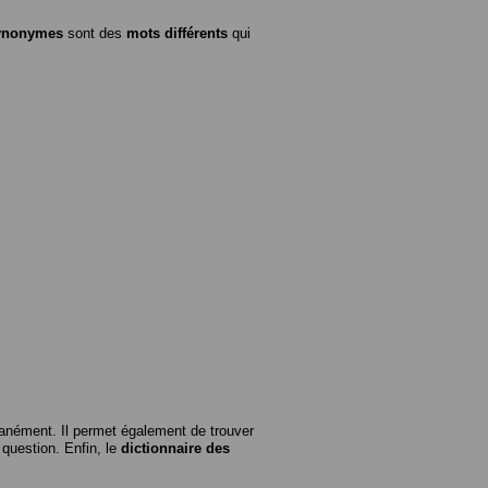
ynonymes
sont des
mots différents
qui
anément. Il permet également de trouver
n question. Enfin, le
dictionnaire des