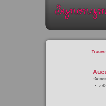
Trouve
Aucu
néanmoins
endê