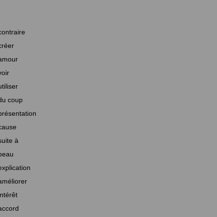
contraire
créer
amour
voir
utiliser
du coup
présentation
cause
suite à
beau
explication
améliorer
intérêt
accord