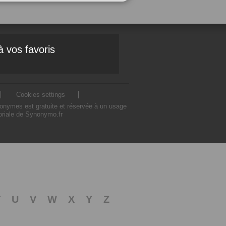
à vos favoris
Cookies settings
nonymes est gratuite et réservée à un usage
toriale de Synonymo.fr
T
U
V
W
X
Y
Z