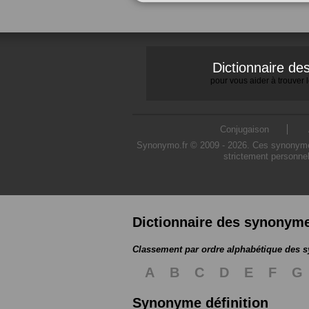
Dictionnaire d
pour vous aider à trouver
Conjugaison
Synonymo.fr © 2009 - 2026. Ces synonymes s
strictement personnel
Dictionnaire des synonym
Classement par ordre alphabétique des
A
B
C
D
E
F
G
Synonyme définition