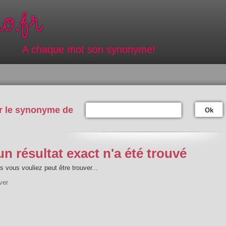
A chaque mot son synonyme!
r le synonyme de
Ok
n résultat exact n'a été trouvé
 vous vouliez peut être trouver...
ver