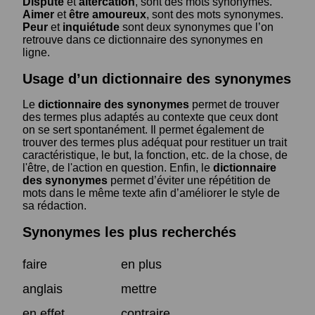
Dispute
et
altercation
, sont des mots synonymes.
Aimer
et
être amoureux
, sont des mots synonymes.
Peur
et
inquiétude
sont deux synonymes que l’on
retrouve dans ce dictionnaire des synonymes en
ligne.
Usage d’un dictionnaire des synonymes
Le
dictionnaire des synonymes
permet de trouver
des termes plus adaptés au contexte que ceux dont
on se sert spontanément. Il permet également de
trouver des termes plus adéquat pour restituer un trait
caractéristique, le but, la fonction, etc. de la chose, de
l'être, de l'action en question. Enfin, le
dictionnaire
des synonymes
permet d’éviter une répétition de
mots dans le même texte afin d’améliorer le style de
sa rédaction.
Synonymes les plus recherchés
faire
en plus
anglais
mettre
en effet
contraire