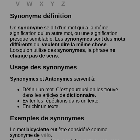
V
W
X
Y
Z
Synonyme définition
Un
synonyme
se dit d'un mot qui a la même
signification qu'un autre mot, ou une signification
presque semblable. Les
synonymes
sont des
mots
différents
qui
veulent dire la même chose
.
Lorsqu’on utilise des
synonymes
, la phrase
ne
change pas de sens
.
Usage des synonymes
Synonymes
et
Antonymes
servent à:
Définir un mot. C’est pourquoi on les trouve
dans les articles de
dictionnaire.
Eviter les répétitions dans un texte.
Enrichir un texte.
Exemples de synonymes
Le mot
bicyclette
eut être considéré comme
synonyme de
vélo
.