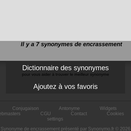
Il y a 7 synonymes de
encrassement
Dictionnaire des synonymes
pour vous aider à trouver le meilleur synonyme
Ajoutez à vos favoris
Conjugaison
Antonyme
Widgets
ebmasters
CGU
Contact
Cookies
settings
Synonyme de encrassement présenté par Synonymo.fr © 2026