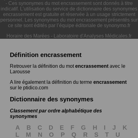
- Ces synonymes du mot encrassement sont donnés à titre
indicatif. L'utilisation du service de dictionnaire des synonymes
encrassement est gratuite et réservée à un usage strictement
personnel. Les synonymes du mot encrassement présentés sur
ce site sont édités par l’équipe éditoriale de synonymo.fr
Horaire des Marées
-
Laboratoire d'Analyses Médicales.fr
Définition encrassement
Retrouver la définition du mot
encrassement
avec le
Larousse
A lire également la définition du terme
encrassement
sur le ptidico.com
Dictionnaire des synonymes
Classement par ordre alphabétique des
synonymes
A
B
C
D
E
F
G
H
I
J
K
L
M
N
O
P
Q
R
S
T
U