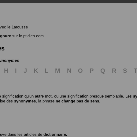
vec le Larousse
ignure
sur le ptidico.com
es
 synonymes
H
I
J
K
L
M
N
O
P
Q
R
S
 signification qu'un autre mot, ou une signification presque semblable. Les
s
ilise des
synonymes
, la phrase
ne change pas de sens
.
ouve dans les articles de
dictionnaire.