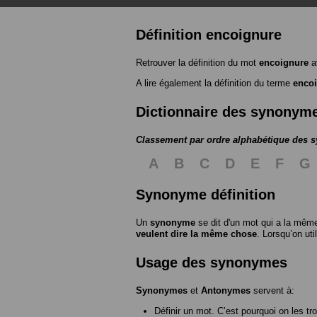
Définition encoignure
Retrouver la définition du mot
encoignure
a
A lire également la définition du terme
enco
Dictionnaire des synonym
Classement par ordre alphabétique des
A
B
C
D
E
F
G
Synonyme définition
Un
synonyme
se dit d'un mot qui a la même
veulent dire la même chose
. Lorsqu’on ut
Usage des synonymes
Synonymes
et
Antonymes
servent à:
Définir un mot. C’est pourquoi on les tr