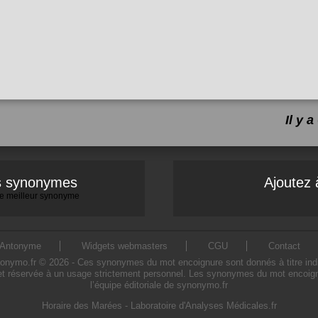
Il y 
es synonymes
Ajoutez 
 le meilleur synonyme
Antonyme
Widgets webmasters
CGU
Contact
mo.fr © 2026 - Ces synonymes du mot encoignure sont donnés à titre indicati
t réservée à un usage strictement personnel. Les synonymes du mot encoignu
l’équipe éditoriale de synonymo.fr
Horaire des Marées
-
Laboratoire d'Analyses Médicales.fr