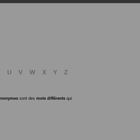
T
U
V
W
X
Y
Z
ynonymes
sont des
mots différents
qui