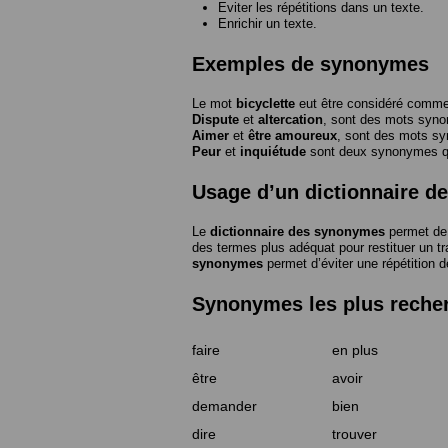
Eviter les répétitions dans un texte.
Enrichir un texte.
Exemples de synonymes
Le mot
bicyclette
eut être considéré com
Dispute
et
altercation
, sont des mots syn
Aimer
et
être amoureux
, sont des mots s
Peur
et
inquiétude
sont deux synonymes que
Usage d’un dictionnaire 
Le
dictionnaire des synonymes
permet de 
des termes plus adéquat pour restituer un trai
synonymes
permet d’éviter une répétition d
Synonymes les plus reche
faire
en plus
être
avoir
demander
bien
dire
trouver