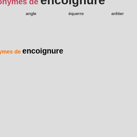
encoignure
onymes de
n
angle
équerre
arêtier
encoignure
ymes de