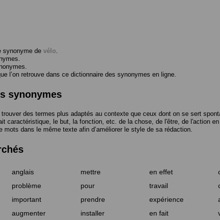
me synonyme de
vélo
.
onymes.
ynonymes.
 l’on retrouve dans ce dictionnaire des synonymes en ligne.
des synonymes
trouver des termes plus adaptés au contexte que ceux dont on se sert spont
t caractéristique, le but, la fonction, etc. de la chose, de l'être, de l'action e
e mots dans le même texte afin d’améliorer le style de sa rédaction.
rchés
anglais
mettre
en effet
problème
pour
travail
important
prendre
expérience
augmenter
installer
en fait