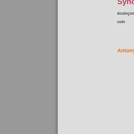
Syn
écoinço
coin
Anton