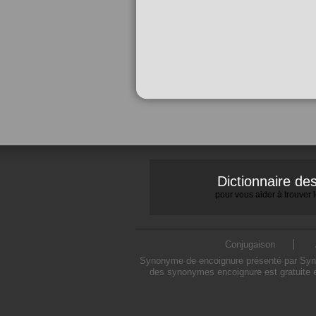
Dictionnaire d
pour vous aider à trouver
Conjugaison
Synonyme de encoignure présenté par Synony
des synonymes encoignure est gratuite e