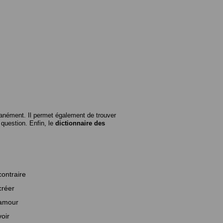
anément. Il permet également de trouver
n question. Enfin, le
dictionnaire des
contraire
créer
amour
voir