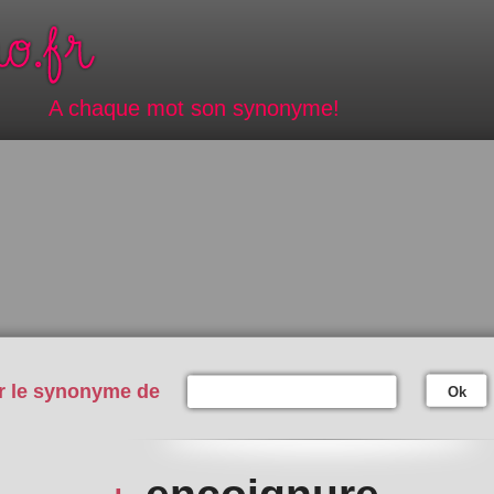
A chaque mot son synonyme!
r le synonyme de
Ok