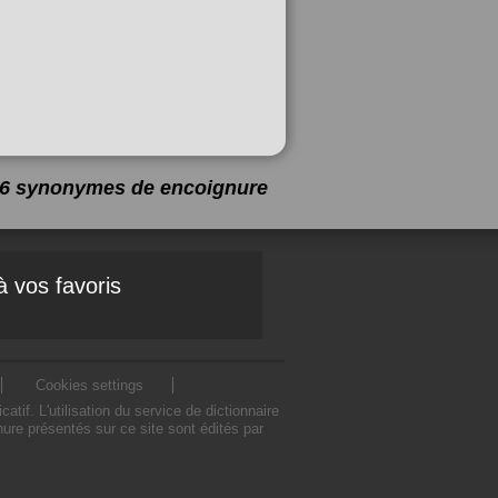
a 6 synonymes de
encoignure
à vos favoris
Cookies settings
f. L'utilisation du service de dictionnaire
re présentés sur ce site sont édités par