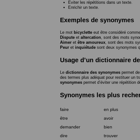
Eviter les répétitions dans un texte.
Enrichir un texte.
Exemples de synonymes
Le mot
bicyclette
eut être considéré com
Dispute
et
altercation
, sont des mots syn
Aimer
et
être amoureux
, sont des mots s
Peur
et
inquiétude
sont deux synonymes que
Usage d’un dictionnaire 
Le
dictionnaire des synonymes
permet de 
des termes plus adéquat pour restituer un trai
synonymes
permet d’éviter une répétition d
Synonymes les plus reche
faire
en plus
être
avoir
demander
bien
dire
trouver