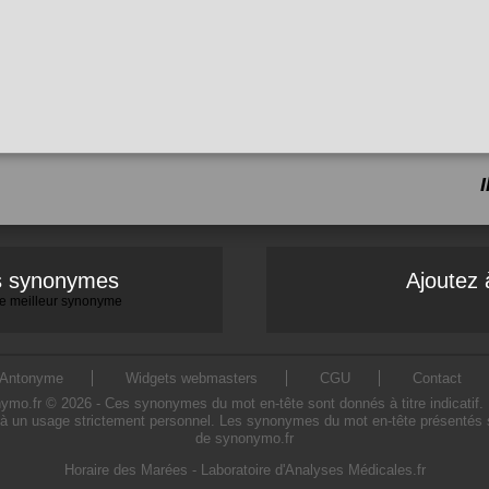
es synonymes
Ajoutez 
 le meilleur synonyme
Antonyme
Widgets webmasters
CGU
Contact
o.fr © 2026 - Ces synonymes du mot en-tête sont donnés à titre indicatif. L'u
à un usage strictement personnel. Les synonymes du mot en-tête présentés sur
de synonymo.fr
Horaire des Marées
-
Laboratoire d'Analyses Médicales.fr