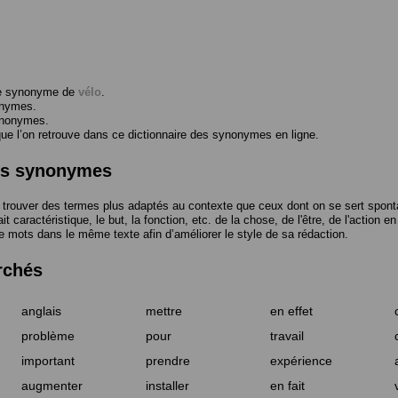
me synonyme de
vélo
.
onymes.
ynonymes.
 l’on retrouve dans ce dictionnaire des synonymes en ligne.
des synonymes
trouver des termes plus adaptés au contexte que ceux dont on se sert spont
t caractéristique, le but, la fonction, etc. de la chose, de l'être, de l'action e
e mots dans le même texte afin d’améliorer le style de sa rédaction.
rchés
anglais
mettre
en effet
problème
pour
travail
important
prendre
expérience
augmenter
installer
en fait