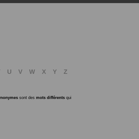
T
U
V
W
X
Y
Z
ynonymes
sont des
mots différents
qui