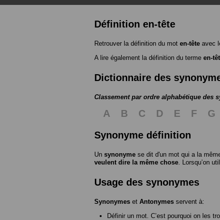
Définition en-tête
Retrouver la définition du mot
en-tête
avec l
A lire également la définition du terme
en-tê
Dictionnaire des synonym
Classement par ordre alphabétique des
A
B
C
D
E
F
G
Synonyme définition
Un
synonyme
se dit d'un mot qui a la même
veulent dire la même chose
. Lorsqu’on ut
Usage des synonymes
Synonymes
et
Antonymes
servent à:
Définir un mot. C’est pourquoi on les tr