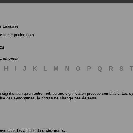
e Larousse
te
sur le ptidico.com
es
 synonymes
H
I
J
K
L
M
N
O
P
Q
R
S
 signification qu'un autre mot, ou une signification presque semblable. Les
s
ilise des
synonymes
, la phrase
ne change pas de sens
.
ouve dans les articles de
dictionnaire.