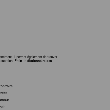
anément. Il permet également de trouver
n question. Enfin, le
dictionnaire des
contraire
créer
amour
voir