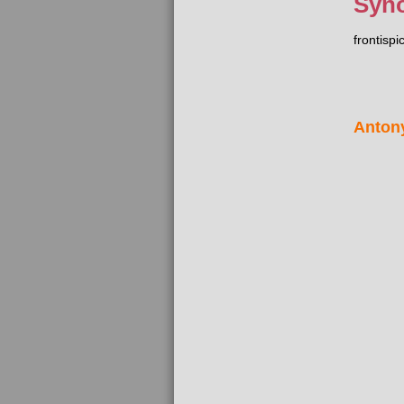
Syn
frontispi
Anton