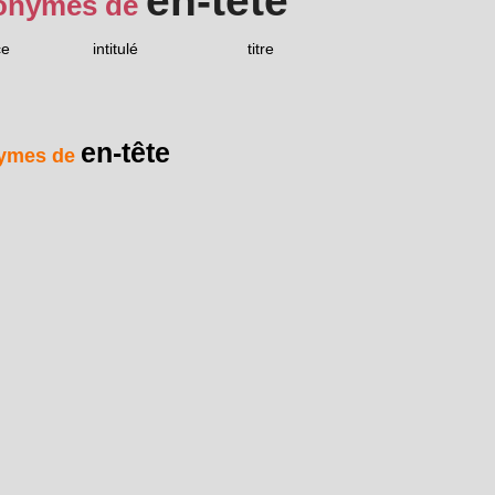
en-tête
onymes de
ce
intitulé
titre
en-tête
ymes de