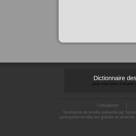
Dictionnaire d
pour vous aider à trouver
Conjugaison
Synonyme de en-tête présenté par Synonym
synonymes en-tête est gratuite et réservée 