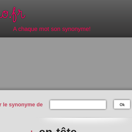
A chaque mot son synonyme!
r le synonyme de
Ok