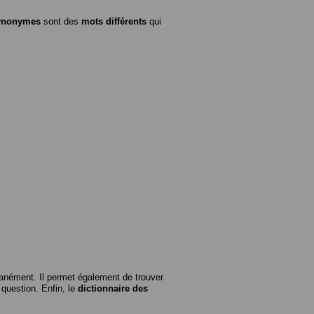
ynonymes
sont des
mots différents
qui
anément. Il permet également de trouver
n question. Enfin, le
dictionnaire des