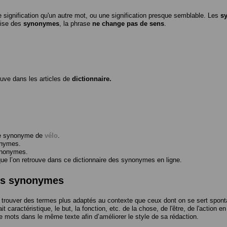
 signification qu'un autre mot, ou une signification presque semblable. Les
s
ilise des
synonymes
, la phrase
ne change pas de sens
.
ouve dans les articles de
dictionnaire.
me synonyme de
vélo
.
onymes.
ynonymes.
 l’on retrouve dans ce dictionnaire des synonymes en ligne.
des synonymes
trouver des termes plus adaptés au contexte que ceux dont on se sert spont
t caractéristique, le but, la fonction, etc. de la chose, de l'être, de l'action e
e mots dans le même texte afin d’améliorer le style de sa rédaction.