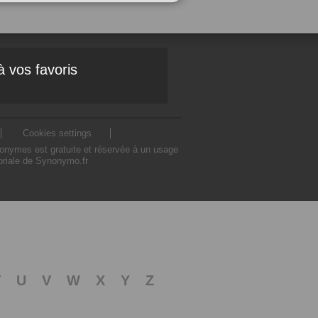
à vos favoris
Cookies settings
nonymes est gratuite et réservée à un usage
toriale de Synonymo.fr
T
U
V
W
X
Y
Z