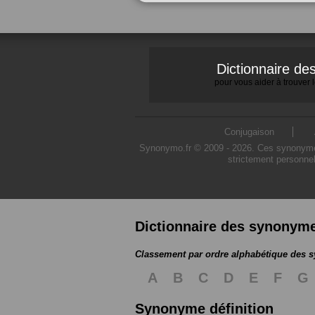
Dictionnaire d
pour vous aider à trouver
Conjugaison
Synonymo.fr © 2009 - 2026. Ces synonymes s
strictement personnel
Dictionnaire des synonym
Classement par ordre alphabétique des
A
B
C
D
E
F
G
Synonyme définition