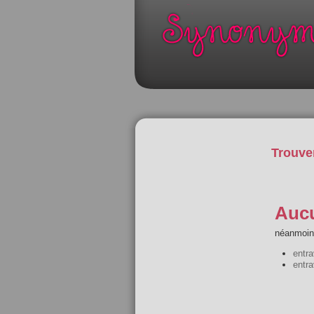
Trouve
Aucu
néanmoins
entr
entra