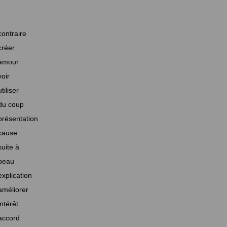
contraire
créer
amour
voir
utiliser
du coup
présentation
cause
suite à
beau
explication
améliorer
intérêt
accord