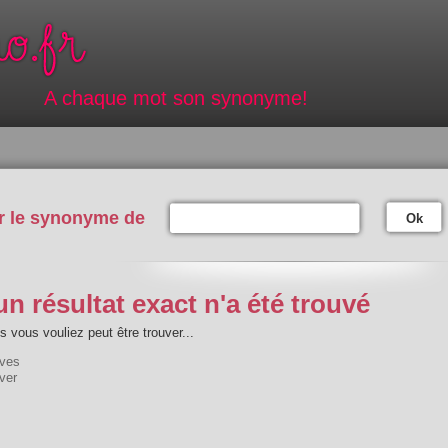
A chaque mot son synonyme!
r le synonyme de
Ok
n résultat exact n'a été trouvé
 vous vouliez peut être trouver...
aves
ver