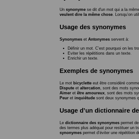
Un
synonyme
se dit d'un mot qui a la même
veulent dire la même chose
. Lorsqu’on ut
Usage des synonymes
Synonymes
et
Antonymes
servent à:
Définir un mot. C’est pourquoi on les tr
Eviter les répétitions dans un texte.
Enrichir un texte.
Exemples de synonymes
Le mot
bicyclette
eut être considéré com
Dispute
et
altercation
, sont des mots syn
Aimer
et
être amoureux
, sont des mots s
Peur
et
inquiétude
sont deux synonymes que
Usage d’un dictionnaire 
Le
dictionnaire des synonymes
permet de 
des termes plus adéquat pour restituer un trai
synonymes
permet d’éviter une répétition d