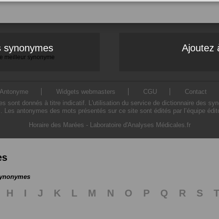
es synonymes
Ajoutez 
 le meilleur synonyme
Antonyme
Widgets webmasters
CGU
Contact
ont donnés à titre indicatif. L'utilisation du service de dictionnaire des sy
. Les antonymes des mots présentés sur ce site sont édités par l’équipe édi
Horaire des Marées
-
Laboratoire d'Analyses Médicales.fr
es
 synonymes
H
I
J
K
L
M
N
O
P
Q
R
S