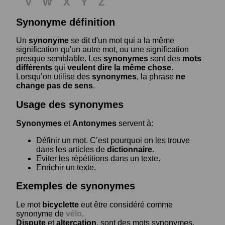
V
W
X
Y
Z
Synonyme définition
Un
synonyme
se dit d'un mot qui a la même
signification qu'un autre mot, ou une signification
presque semblable. Les
synonymes
sont des
mots
différents
qui
veulent dire la même chose
.
Lorsqu’on utilise des
synonymes
, la phrase
ne
change pas de sens
.
Usage des synonymes
Synonymes
et
Antonymes
servent à:
Définir un mot. C’est pourquoi on les trouve
dans les articles de
dictionnaire.
Eviter les répétitions dans un texte.
Enrichir un texte.
Exemples de synonymes
Le mot
bicyclette
eut être considéré comme
synonyme de
vélo
.
Dispute
et
altercation
, sont des mots synonymes.