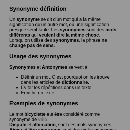
Synonyme définition
Un
synonyme
se dit d'un mot qui a la même
signification qu'un autre mot, ou une signification
presque semblable. Les
synonymes
sont des
mots
différents
qui
veulent dire la même chose
.
Lorsqu’on utilise des
synonymes
, la phrase
ne
change pas de sens
.
Usage des synonymes
Synonymes
et
Antonymes
servent à:
Définir un mot. C’est pourquoi on les trouve
dans les articles de
dictionnaire.
Eviter les répétitions dans un texte.
Enrichir un texte.
Exemples de synonymes
Le mot
bicyclette
eut être considéré comme
synonyme de
vélo
.
Dispute
et
altercation
, sont des mots synonymes.
Aimer
et
être amoureux
, sont des mots synonymes.