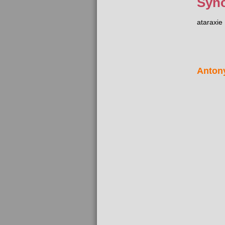
Syn
ataraxie
Anton