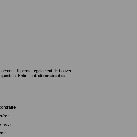
anément. Il permet également de trouver
n question. Enfin, le
dictionnaire des
contraire
créer
amour
voir