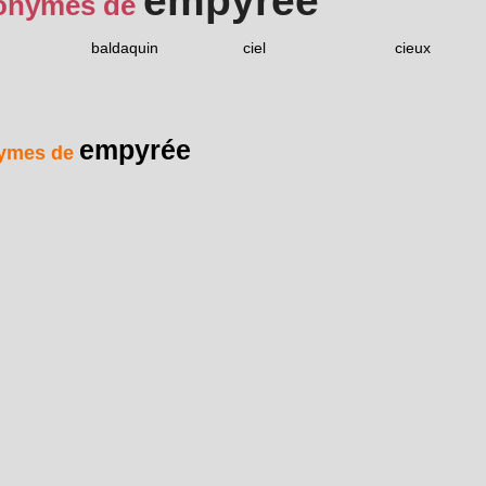
empyrée
onymes de
baldaquin
ciel
cieux
empyrée
ymes de