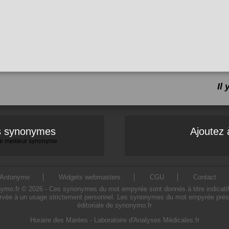
Il
es synonymes
Ajoutez 
 le meilleur synonyme
Antonyme
Widgets webmasters
CGU
Contact
.fr © 2026 - Ces synonymes du mot empyrée sont donnés à titre indicatif. L'
rvée à un usage strictement personnel. Les synonymes du mot empyrée présent
éditoriale de synonymo.fr
Horaire des Marées
-
Laboratoire d'Analyses Médicales.fr