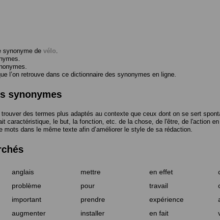
me synonyme de
vélo
.
onymes.
ynonymes.
 l’on retrouve dans ce dictionnaire des synonymes en ligne.
des synonymes
trouver des termes plus adaptés au contexte que ceux dont on se sert spont
t caractéristique, le but, la fonction, etc. de la chose, de l'être, de l'action e
e mots dans le même texte afin d’améliorer le style de sa rédaction.
rchés
anglais
mettre
en effet
problème
pour
travail
important
prendre
expérience
augmenter
installer
en fait