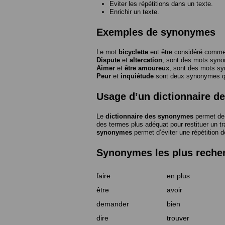
Eviter les répétitions dans un texte.
Enrichir un texte.
Exemples de synonymes
Le mot
bicyclette
eut être considéré com
Dispute
et
altercation
, sont des mots syn
Aimer
et
être amoureux
, sont des mots s
Peur
et
inquiétude
sont deux synonymes que
Usage d’un dictionnaire 
Le
dictionnaire des synonymes
permet de 
des termes plus adéquat pour restituer un trai
synonymes
permet d’éviter une répétition d
Synonymes les plus reche
faire
en plus
être
avoir
demander
bien
dire
trouver