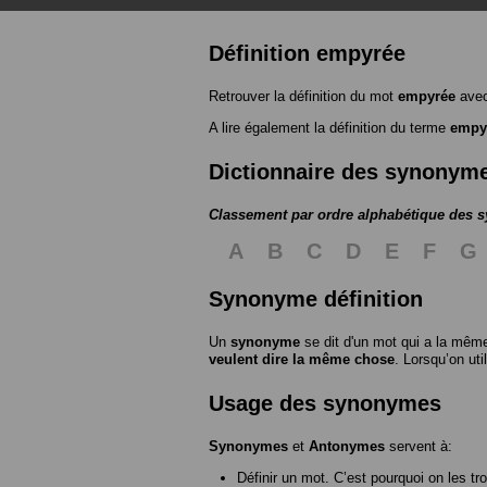
Définition empyrée
Retrouver la définition du mot
empyrée
avec
A lire également la définition du terme
empy
Dictionnaire des synonym
Classement par ordre alphabétique des
A
B
C
D
E
F
G
Synonyme définition
Un
synonyme
se dit d'un mot qui a la même
veulent dire la même chose
. Lorsqu’on ut
Usage des synonymes
Synonymes
et
Antonymes
servent à:
Définir un mot. C’est pourquoi on les tr