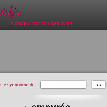
A chaque mot son synonyme!
r le synonyme de
Ok