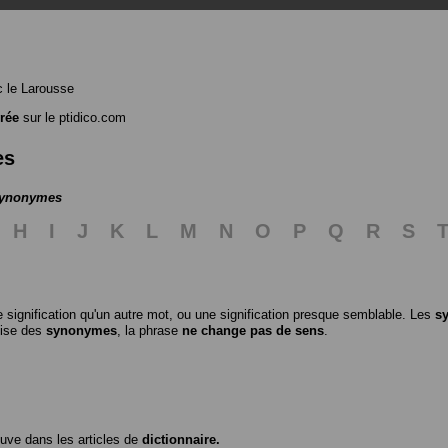
 le Larousse
rée
sur le ptidico.com
es
 synonymes
H
I
J
K
L
M
N
O
P
Q
R
S
 signification qu'un autre mot, ou une signification presque semblable. Les
s
ilise des
synonymes
, la phrase
ne change pas de sens
.
ouve dans les articles de
dictionnaire.