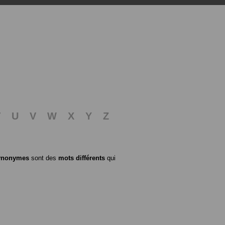
T
U
V
W
X
Y
Z
ynonymes
sont des
mots différents
qui