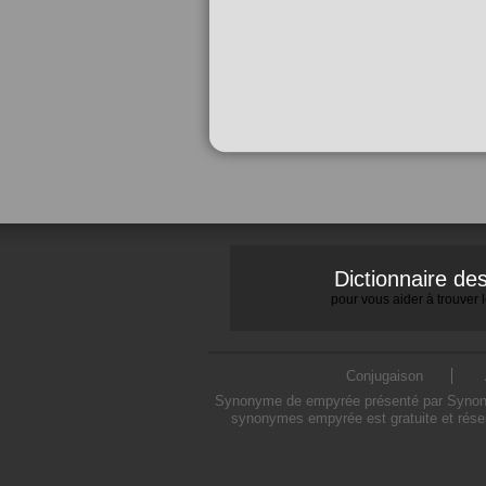
Dictionnaire d
pour vous aider à trouver
Conjugaison
Synonyme de empyrée présenté par Synonymo
synonymes empyrée est gratuite et rése