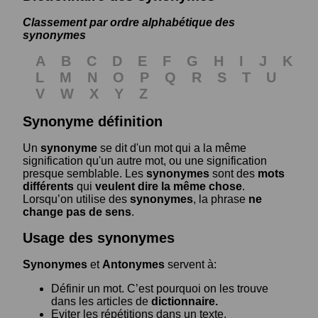
Classement par ordre alphabétique des
synonymes
A
B
C
D
E
F
G
H
I
J
K
L
M
N
O
P
Q
R
S
T
U
V
W
X
Y
Z
Synonyme définition
Un
synonyme
se dit d'un mot qui a la même
signification qu'un autre mot, ou une signification
presque semblable. Les
synonymes
sont des
mots
différents
qui
veulent dire la même chose
.
Lorsqu’on utilise des
synonymes
, la phrase
ne
change pas de sens
.
Usage des synonymes
Synonymes
et
Antonymes
servent à:
Définir un mot. C’est pourquoi on les trouve
dans les articles de
dictionnaire.
Eviter les répétitions dans un texte.