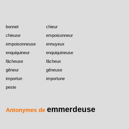
bonnet
chieur
chieuse
empoisonneur
empoisonneuse
ennuyeux
enquiquineur
enquiquineuse
fâcheuse
fâcheux
gêneur
gêneuse
importun
importune
peste
emmerdeuse
Antonymes de