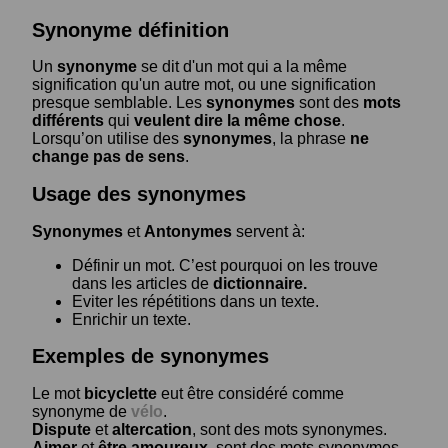
Synonyme définition
Un
synonyme
se dit d'un mot qui a la même
signification qu'un autre mot, ou une signification
presque semblable. Les
synonymes
sont des
mots
différents
qui
veulent dire la même chose
.
Lorsqu’on utilise des
synonymes
, la phrase
ne
change pas de sens
.
Usage des synonymes
Synonymes
et
Antonymes
servent à:
Définir un mot. C’est pourquoi on les trouve
dans les articles de
dictionnaire.
Eviter les répétitions dans un texte.
Enrichir un texte.
Exemples de synonymes
Le mot
bicyclette
eut être considéré comme
synonyme de
vélo
.
Dispute
et
altercation
, sont des mots synonymes.
Aimer
et
être amoureux
, sont des mots synonymes.