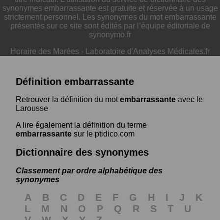
synonymes embarrassante est gratuite et réservée à un usage
strictement personnel. Les synonymes du mot embarrassante
présentés sur ce site sont édités par l’équipe éditoriale de
synonymo.fr
Horaire des Marées
-
Laboratoire d'Analyses Médicales.fr
Définition embarrassante
Retrouver la définition du mot
embarrassante
avec le
Larousse
A lire également la définition du terme
embarrassante
sur le ptidico.com
Dictionnaire des synonymes
Classement par ordre alphabétique des
synonymes
A
B
C
D
E
F
G
H
I
J
K
L
M
N
O
P
Q
R
S
T
U
V
W
X
Y
Z