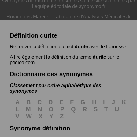
synonymes du mot durite présentés sur ce site sont édités par
l’équipe éditoriale de synonymo.fr
Horaire des Marées
-
Laboratoire d'Analyses Médicales.fr
Définition durite
Retrouver la définition du mot
durite
avec le Larousse
A lire également la définition du terme
durite
sur le
ptidico.com
Dictionnaire des synonymes
Classement par ordre alphabétique des
synonymes
A
B
C
D
E
F
G
H
I
J
K
L
M
N
O
P
Q
R
S
T
U
V
W
X
Y
Z
Synonyme définition