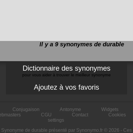
Il y a 9 synonymes de
durable
Dictionnaire des synonymes
pour vous aider à trouver le meilleur synonyme
Ajoutez à vos favoris
Conjugaison
Antonyme
Widgets
ebmasters
CGU
Contact
Cookies
settings
Synonyme de durable présenté par Synonymo.fr © 2026 - Ces