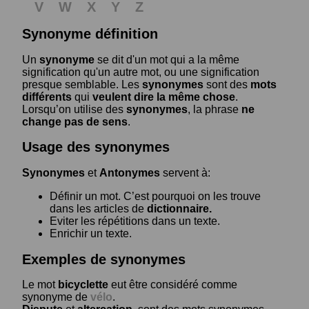
V
W
X
Y
Z
Synonyme définition
Un
synonyme
se dit d'un mot qui a la même
signification qu'un autre mot, ou une signification
presque semblable. Les
synonymes
sont des
mots
différents
qui
veulent dire la même chose
.
Lorsqu’on utilise des
synonymes
, la phrase
ne
change pas de sens
.
Usage des synonymes
Synonymes
et
Antonymes
servent à:
Définir un mot. C’est pourquoi on les trouve
dans les articles de
dictionnaire.
Eviter les répétitions dans un texte.
Enrichir un texte.
Exemples de synonymes
Le mot
bicyclette
eut être considéré comme
synonyme de
vélo
.