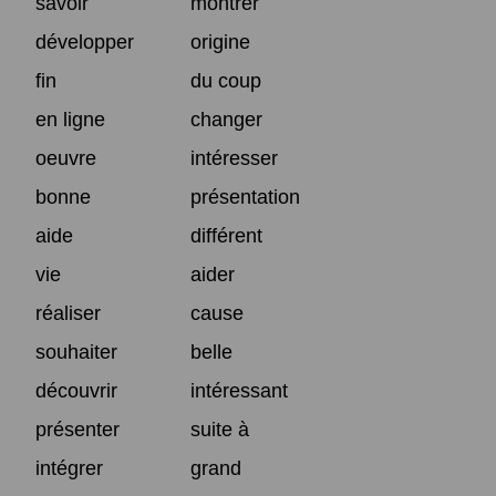
savoir
montrer
développer
origine
fin
du coup
en ligne
changer
oeuvre
intéresser
bonne
présentation
aide
différent
vie
aider
réaliser
cause
souhaiter
belle
découvrir
intéressant
présenter
suite à
intégrer
grand