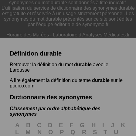
synonymes du mot durable sont donnés à titre indicatif.
L'utilisation du service de dictionnaire des synonymes durable
est gratuite et réservée à un usage strictement personnel. Les
synonymes du mot durable présentés sur ce site sont édités
par l’équipe éditoriale de synonymo.fr
Horaire des Marées
-
Laboratoire d'Analyses Médicales.fr
Définition durable
Retrouver la définition du mot
durable
avec le
Larousse
A lire également la définition du terme
durable
sur le
ptidico.com
Dictionnaire des synonymes
Classement par ordre alphabétique des
synonymes
A
B
C
D
E
F
G
H
I
J
K
L
M
N
O
P
Q
R
S
T
U