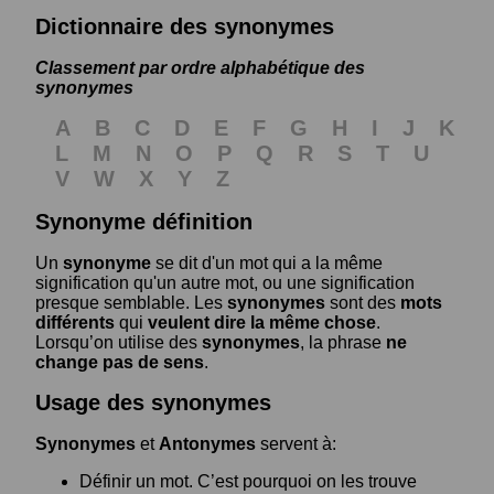
Dictionnaire des synonymes
Classement par ordre alphabétique des
synonymes
A
B
C
D
E
F
G
H
I
J
K
L
M
N
O
P
Q
R
S
T
U
V
W
X
Y
Z
Synonyme définition
Un
synonyme
se dit d'un mot qui a la même
signification qu'un autre mot, ou une signification
presque semblable. Les
synonymes
sont des
mots
différents
qui
veulent dire la même chose
.
Lorsqu’on utilise des
synonymes
, la phrase
ne
change pas de sens
.
Usage des synonymes
Synonymes
et
Antonymes
servent à:
Définir un mot. C’est pourquoi on les trouve