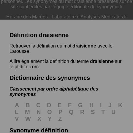
personnel. Les synonymes du mot draisienne présentés sur ce
site sont édités par l’équipe éditoriale de synonymo.fr
Horaire des Marées
-
Laboratoire d'Analyses Médicales.fr
Définition draisienne
Retrouver la définition du mot
draisienne
avec le
Larousse
A lire également la définition du terme
draisienne
sur
le ptidico.com
Dictionnaire des synonymes
Classement par ordre alphabétique des
synonymes
A
B
C
D
E
F
G
H
I
J
K
L
M
N
O
P
Q
R
S
T
U
V
W
X
Y
Z
Synonyme définition