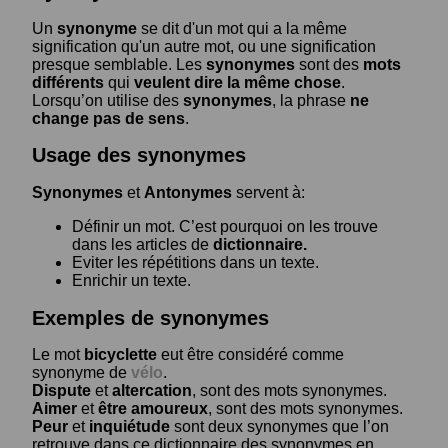
Un
synonyme
se dit d'un mot qui a la même
signification qu'un autre mot, ou une signification
presque semblable. Les
synonymes
sont des
mots
différents
qui
veulent dire la même chose
.
Lorsqu’on utilise des
synonymes
, la phrase
ne
change pas de sens
.
Usage des synonymes
Synonymes
et
Antonymes
servent à:
Définir un mot. C’est pourquoi on les trouve
dans les articles de
dictionnaire.
Eviter les répétitions dans un texte.
Enrichir un texte.
Exemples de synonymes
Le mot
bicyclette
eut être considéré comme
synonyme de
vélo
.
Dispute
et
altercation
, sont des mots synonymes.
Aimer
et
être amoureux
, sont des mots synonymes.
Peur
et
inquiétude
sont deux synonymes que l’on
retrouve dans ce dictionnaire des synonymes en