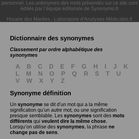
personnel. Les antonymes des mots présentés sur ce site sont
édités par l’équipe éditoriale de Synonymo.fr
Horaire des Marées
-
Laboratoire d'Analyses Médicales.fr
Dictionnaire des synonymes
Classement par ordre alphabétique des
synonymes
A
B
C
D
E
F
G
H
I
J
K
L
M
N
O
P
Q
R
S
T
U
V
W
X
Y
Z
Synonyme définition
Un
synonyme
se dit d'un mot qui a la même
signification qu'un autre mot, ou une signification
presque semblable. Les
synonymes
sont des
mots
différents
qui
veulent dire la même chose
.
Lorsqu’on utilise des
synonymes
, la phrase
ne
change pas de sens
.