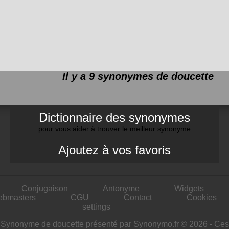
Il y a 9 synonymes de
doucette
Dictionnaire des synonymes
pour vous aider à trouver le meilleur synonyme
Ajoutez à vos favoris
Conjugaison
Antonyme
Widgets
ebmasters
CGU
Contact
Cookies
settings
Synonyme de doucette présenté par Synonymo.fr © 2026 - Ces