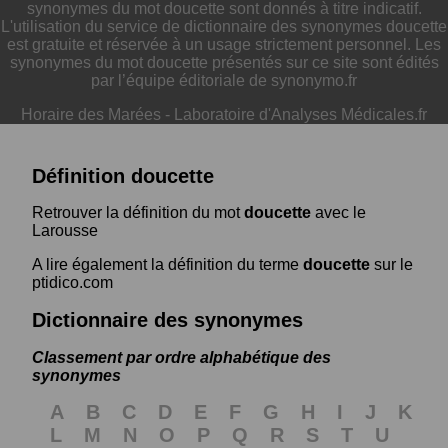
synonymes du mot doucette sont donnés à titre indicatif.
L'utilisation du service de dictionnaire des synonymes doucette
est gratuite et réservée à un usage strictement personnel. Les
synonymes du mot doucette présentés sur ce site sont édités
par l’équipe éditoriale de synonymo.fr
Horaire des Marées
-
Laboratoire d'Analyses Médicales.fr
Définition doucette
Retrouver la définition du mot
doucette
avec le
Larousse
A lire également la définition du terme
doucette
sur le
ptidico.com
Dictionnaire des synonymes
Classement par ordre alphabétique des
synonymes
A
B
C
D
E
F
G
H
I
J
K
L
M
N
O
P
Q
R
S
T
U