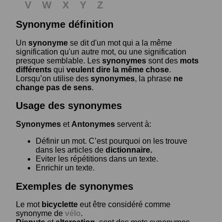
V
W
X
Y
Z
Synonyme définition
Un
synonyme
se dit d'un mot qui a la même
signification qu'un autre mot, ou une signification
presque semblable. Les
synonymes
sont des
mots
différents
qui
veulent dire la même chose
.
Lorsqu’on utilise des
synonymes
, la phrase
ne
change pas de sens
.
Usage des synonymes
Synonymes
et
Antonymes
servent à:
Définir un mot. C’est pourquoi on les trouve
dans les articles de
dictionnaire.
Eviter les répétitions dans un texte.
Enrichir un texte.
Exemples de synonymes
Le mot
bicyclette
eut être considéré comme
synonyme de
vélo
.