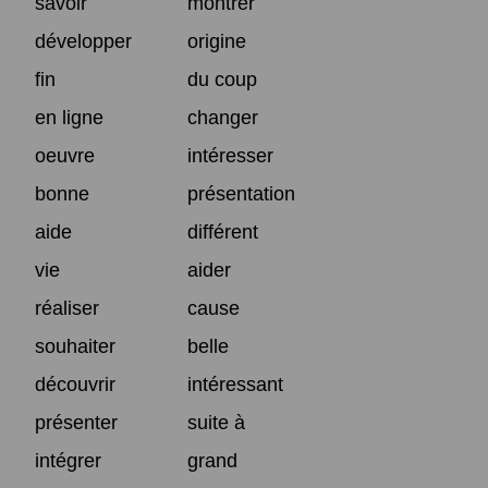
savoir
montrer
développer
origine
fin
du coup
en ligne
changer
oeuvre
intéresser
bonne
présentation
aide
différent
vie
aider
réaliser
cause
souhaiter
belle
découvrir
intéressant
présenter
suite à
intégrer
grand