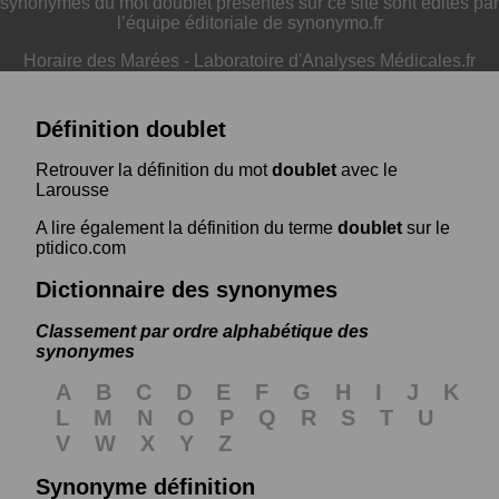
synonymes du mot doublet présentés sur ce site sont édités par
l’équipe éditoriale de synonymo.fr
Horaire des Marées
-
Laboratoire d'Analyses Médicales.fr
Définition doublet
Retrouver la définition du mot
doublet
avec le
Larousse
A lire également la définition du terme
doublet
sur le
ptidico.com
Dictionnaire des synonymes
Classement par ordre alphabétique des
synonymes
A
B
C
D
E
F
G
H
I
J
K
L
M
N
O
P
Q
R
S
T
U
V
W
X
Y
Z
Synonyme définition