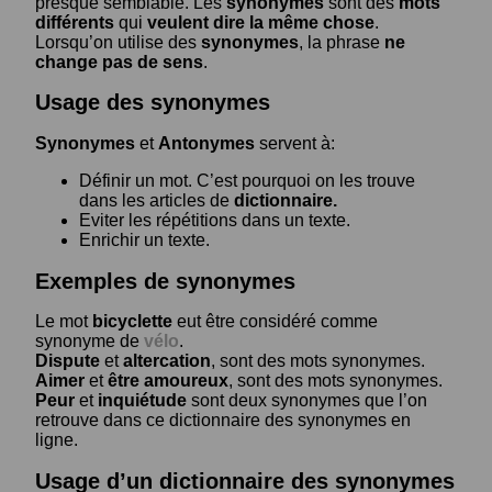
presque semblable. Les
synonymes
sont des
mots
différents
qui
veulent dire la même chose
.
Lorsqu’on utilise des
synonymes
, la phrase
ne
change pas de sens
.
Usage des synonymes
Synonymes
et
Antonymes
servent à:
Définir un mot. C’est pourquoi on les trouve
dans les articles de
dictionnaire.
Eviter les répétitions dans un texte.
Enrichir un texte.
Exemples de synonymes
Le mot
bicyclette
eut être considéré comme
synonyme de
vélo
.
Dispute
et
altercation
, sont des mots synonymes.
Aimer
et
être amoureux
, sont des mots synonymes.
Peur
et
inquiétude
sont deux synonymes que l’on
retrouve dans ce dictionnaire des synonymes en
ligne.
Usage d’un dictionnaire des synonymes