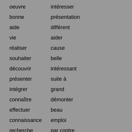
oeuvre
intéresser
bonne
présentation
aide
différent
vie
aider
réaliser
cause
souhaiter
belle
découvrir
intéressant
présenter
suite à
intégrer
grand
connaître
démonter
effectuer
beau
connaissance
emploi
recherche
par contre