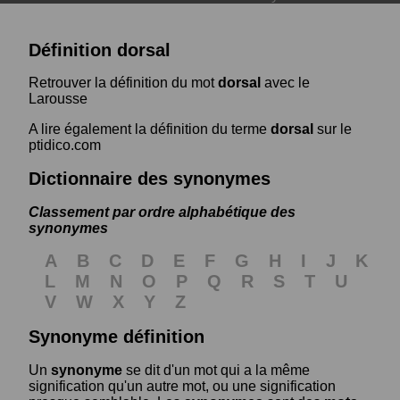
Définition dorsal
Retrouver la définition du mot
dorsal
avec le
Larousse
A lire également la définition du terme
dorsal
sur le
ptidico.com
Dictionnaire des synonymes
Classement par ordre alphabétique des
synonymes
A
B
C
D
E
F
G
H
I
J
K
L
M
N
O
P
Q
R
S
T
U
V
W
X
Y
Z
Synonyme définition
Un
synonyme
se dit d'un mot qui a la même
signification qu'un autre mot, ou une signification