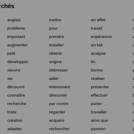
rchés
anglais
mettre
en effet
problème
pour
travail
important
prendre
expérience
augmenter
installer
en fait
petit
obtenir
analyse
développer
origine
fin
oeuvre
intéresser
bonne
vie
aider
réaliser
découvrir
intéressant
présenter
connaître
démonter
effectuer
recherche
par contre
parler
triste
regarder
travailler
création
acquérir
ainsi que
adapter
rechercher
passion