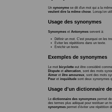
Un
synonyme
se dit d'un mot qui a la même
veulent dire la même chose
. Lorsqu’on ut
Usage des synonymes
Synonymes
et
Antonymes
servent à:
Définir un mot. C’est pourquoi on les tr
Eviter les répétitions dans un texte.
Enrichir un texte.
Exemples de synonymes
Le mot
bicyclette
eut être considéré com
Dispute
et
altercation
, sont des mots syn
Aimer
et
être amoureux
, sont des mots s
Peur
et
inquiétude
sont deux synonymes que
Usage d’un dictionnaire 
Le
dictionnaire des synonymes
permet de 
des termes plus adéquat pour restituer un trai
synonymes
permet d’éviter une répétition d