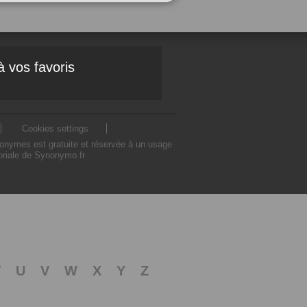
à vos favoris
Cookies settings
nonymes est gratuite et réservée à un usage
toriale de Synonymo.fr
T
U
V
W
X
Y
Z