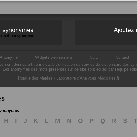
es synonymes
Ajoutez 
 le meilleur synonyme
Antonyme
Widgets webmasters
CGU
Contact
ont donnés à titre indicatif. L'utilisation du service de dictionnaire des sy
. Les antonymes des mots présentés sur ce site sont édités par l’équipe édi
Horaire des Marées
-
Laboratoire d'Analyses Médicales.fr
es
 synonymes
H
I
J
K
L
M
N
O
P
Q
R
S