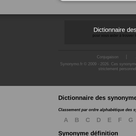
Dictionnaire d
pour vous aider à trouver
Conjugaison
Synonymo.fr © 2009 - 2026. Ces synonymes s
strictement personnel
Dictionnaire des synonym
Classement par ordre alphabétique des
A
B
C
D
E
F
G
Synonyme définition