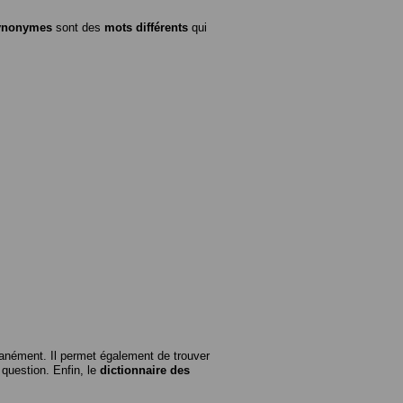
ynonymes
sont des
mots différents
qui
anément. Il permet également de trouver
n question. Enfin, le
dictionnaire des