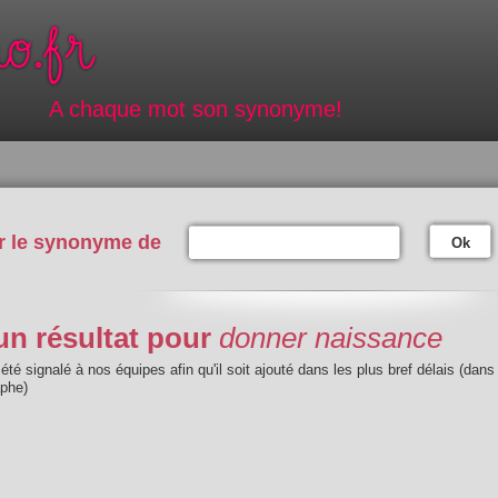
A chaque mot son synonyme!
r le synonyme de
Ok
n résultat pour
donner naissance
été signalé à nos équipes afin qu'il soit ajouté dans les plus bref délais (dans
aphe)