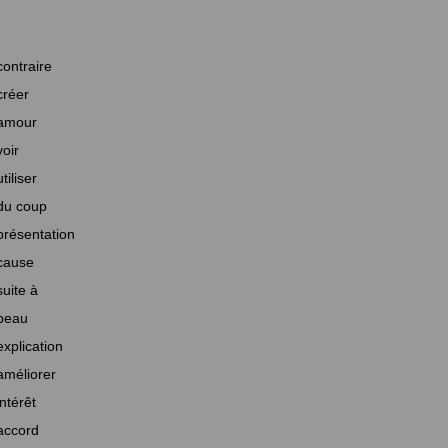
contraire
créer
amour
voir
utiliser
du coup
présentation
cause
suite à
beau
explication
améliorer
intérêt
accord